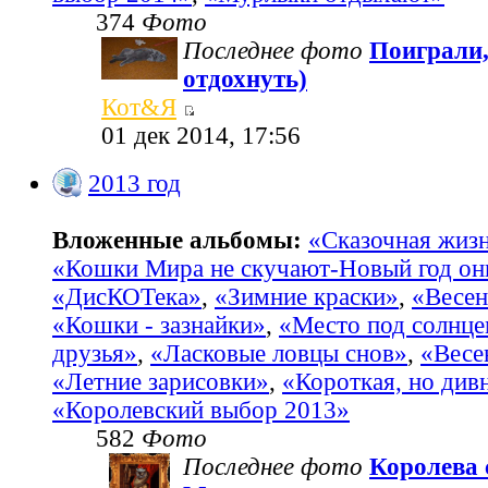
374
Фото
Последнее фото
Поиграли,
отдохнуть)
Кот&Я
01 дек 2014, 17:56
2013 год
Вложенные альбомы:
«Сказочная жиз
«Кошки Мира не скучают-Новый год он
«ДисКОТека»
,
«Зимние краски»
,
«Весен
«Кошки - зазнайки»
,
«Место под солнц
друзья»
,
«Ласковые ловцы снов»
,
«Весе
«Летние зарисовки»
,
«Короткая, но див
«Королевский выбор 2013»
582
Фото
Последнее фото
Королева