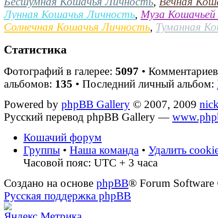
Бесшумная Кошачья Личность
,
Вечная Кош
Лунная Кошачья Личность
,
Муза Кошачьей
Солнечная Кошачья Личность
,
Туманная К
Статистика
Фотографий в галерее:
5097
• Комментарие
альбомов:
135
• Последний личный альбом:
Powered by
phpBB Gallery
© 2007, 2009
nic
Русский перевод phpBB Gallery —
www.phpb
Кошачий форум
Группы
•
Наша команда
•
Удалить cooki
Часовой пояс: UTC + 3 часа
Создано на основе
phpBB
® Forum Software
Русская поддержка phpBB