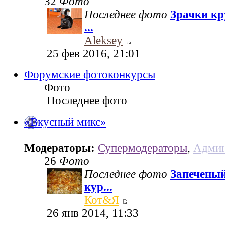
32
Фото
Последнее фото
Зрачки кр
...
Aleksey
25 фев 2016, 21:01
Форумские фотоконкурсы
Фото
Последнее фото
«Вкусный микс»
Модераторы:
Супермодераторы
,
Админ
26
Фото
Последнее фото
Запеченый
кур...
Кот&Я
26 янв 2014, 11:33