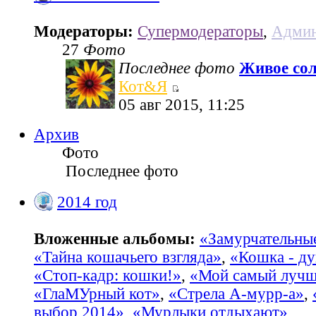
Модераторы:
Супермодераторы
,
Админ
27
Фото
Последнее фото
Живое со
Кот&Я
05 авг 2015, 11:25
Архив
Фото
Последнее фото
2014 год
Вложенные альбомы:
«Замурчательны
«Тайна кошачьего взгляда»
,
«Кошка - ду
«Стоп-кадр: кошки!»
,
«Мой самый лучш
«ГлаМУрный кот»
,
«Стрела А-мурр-а»
,
выбор 2014»
,
«Мурлыки отдыхают»