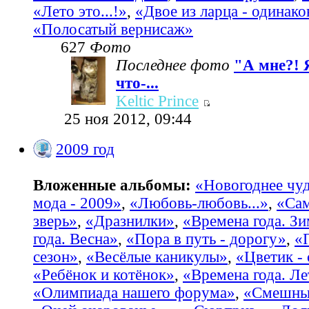
«Лето это...!»
,
«Двое из ларца - одинако
«Полосатый вернисаж»
627
Фото
Последнее фото
"А мне?! 
что-...
Keltic Prince
25 ноя 2012, 09:44
2009 год
Вложенные альбомы:
«Новогоднее чу
мода - 2009»
,
«Любовь-любовь...»
,
«Са
зверь»
,
«Дразнилки»
,
«Времена года. З
года. Весна»
,
«Пора в путь - дорогу»
,
«
сезон»
,
«Весёлые каникулы»
,
«Цветик -
«Ребёнок и котёнок»
,
«Времена года. Ле
«Олимпиада нашего форума»
,
«Смешные