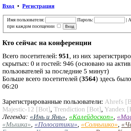
Вход
•
Регистрация
Имя пользователя:
Пароль:
|
А
при каждом посещении
Кто сейчас на конференции
Всего посетителей:
951
, из них зарегистрир
скрытых: 0 и гостей: 946 (основано на акти
пользователей за последние 5 минут)
Больше всего посетителей (
3564
) здесь было
06:20
Зарегистрированные пользователи:
Ahrefs [B
Majestic-12 [Bot]
,
Trendiction [Bot]
,
Yandex [
Легенда:
«Инь и Янь»
,
«Калейдоскоп»
,
«Ма
«Мышка»
,
«Полосатики»
,
«Солнышко»
,
«Ч