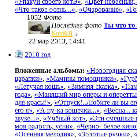
«Упакуй своего котЭ»
,
«Цвет небесный, 
«Что такое осень...»
,
«Очарование»
,
«Го
1052
Фото
Последнее фото
Ты что то 
Кот&Я
22 мар 2013, 14:41
2010 год
Вложенные альбомы:
«Новогодняя ска
царапки»
,
«Мамины помощники»
,
«Гур
«Летучая кошь»
,
«Зимняя сказка»
,
«Пам
года»
,
«Манящий мир оперы и оперетты
для красы!»
,
«Отпуск!..Любите ли вы ег
его я»
,
«А ну-ка кошечки...»
,
«Весна... 
звуке...»
,
«Учёный кот»
,
«Эти смешные 
моя радость, усни»
,
«Черно- белое кино
«Осенняя мелодия»
,
«Золотые ручки»
,