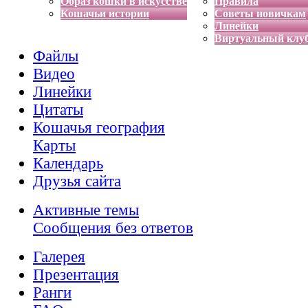
Образ кошки в искусстве
Правила
Кошачьи истории
Советы новичкам
Линейки
Виртуальный клу
Файлы
Видео
Линейки
Цитаты
Кошачья география
Карты
Календарь
Друзья сайта
Активные темы
Сообщения без ответов
Галерея
Презентация
Ранги