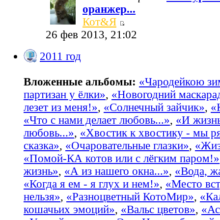
оранжер...
Кот&Я
26 фев 2013, 21:02
2011 год
Вложенные альбомы:
«Чародейкою з
партизан у ёлки»
,
«Новогодний маскара
лезет из меня!»
,
«Солнечный зайчик»
,
«
«Что с нами делает любовь...»
,
«И жизнь
любовь...»
,
«Хвостик к хвостику - мы р
сказка»
,
«Очаровательные глазки»
,
«Жиз
«Помой-КА котов или с лёгким паром!»
жизнь»
,
«А из нашего окна...»
,
«Вода, жа
«Когда я ем - я глух и нем!»
,
«Место вст
нельзя»
,
«Разноцветный КотоМир»
,
«Ка
кошачьих эмоций»
,
«Вальс цветов»
,
«Ас