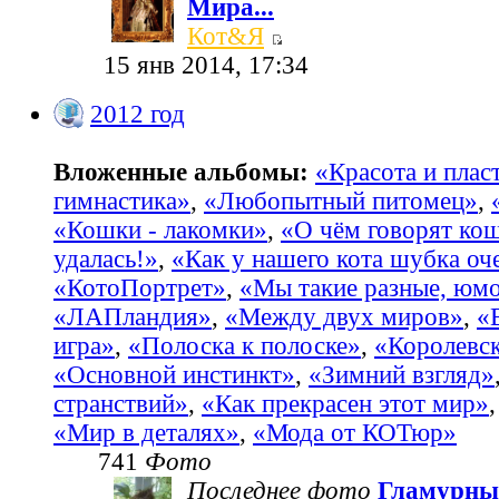
Мира...
Кот&Я
15 янв 2014, 17:34
2012 год
Вложенные альбомы:
«Красота и пласт
гимнастика»
,
«Любопытный питомец»
,
«Кошки - лакомки»
,
«О чём говорят ко
удалась!»
,
«Как у нашего кота шубка оч
«КотоПортрет»
,
«Мы такие разные, юм
«ЛАПландия»
,
«Между двух миров»
,
«
игра»
,
«Полоска к полоске»
,
«Королевс
«Основной инстинкт»
,
«Зимний взгляд»
странствий»
,
«Как прекрасен этот мир»
«Мир в деталях»
,
«Мода от КОТюр»
741
Фото
Последнее фото
Гламурны