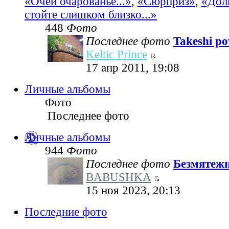
«Очей очарованье...»
,
«Сюрприз»
,
«Дол
стойте слишком близко...»
448
Фото
Последнее фото
Takeshi pov
Keltic Prince
17 апр 2011, 19:08
Личные альбомы
Фото
Последнее фото
Личные альбомы
944
Фото
Последнее фото
Безмятеж
BABUSHKA
15 ноя 2023, 20:13
Последние фото