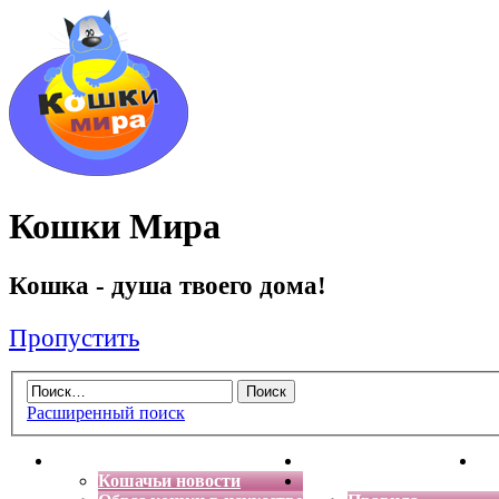
Кошки Мира
Кошка - душа твоего дома!
Пропустить
Расширенный поиск
Главная
Энциклопедия кошек
Де
Кошачьи новости
Форум