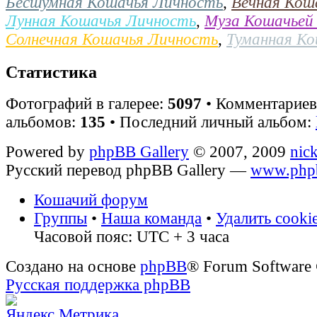
Бесшумная Кошачья Личность
,
Вечная Кош
Лунная Кошачья Личность
,
Муза Кошачьей
Солнечная Кошачья Личность
,
Туманная К
Статистика
Фотографий в галерее:
5097
• Комментарие
альбомов:
135
• Последний личный альбом:
Powered by
phpBB Gallery
© 2007, 2009
nic
Русский перевод phpBB Gallery —
www.phpb
Кошачий форум
Группы
•
Наша команда
•
Удалить cooki
Часовой пояс: UTC + 3 часа
Создано на основе
phpBB
® Forum Software
Русская поддержка phpBB