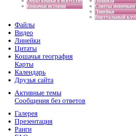
Образ кошки в искусстве
Правила
Кошачьи истории
Советы новичкам
Линейки
Виртуальный клу
Файлы
Видео
Линейки
Цитаты
Кошачья география
Карты
Календарь
Друзья сайта
Активные темы
Сообщения без ответов
Галерея
Презентация
Ранги