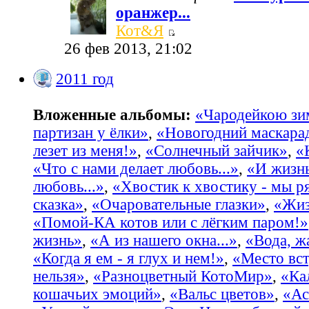
оранжер...
Кот&Я
26 фев 2013, 21:02
2011 год
Вложенные альбомы:
«Чародейкою з
партизан у ёлки»
,
«Новогодний маскара
лезет из меня!»
,
«Солнечный зайчик»
,
«
«Что с нами делает любовь...»
,
«И жизнь
любовь...»
,
«Хвостик к хвостику - мы р
сказка»
,
«Очаровательные глазки»
,
«Жиз
«Помой-КА котов или с лёгким паром!»
жизнь»
,
«А из нашего окна...»
,
«Вода, жа
«Когда я ем - я глух и нем!»
,
«Место вст
нельзя»
,
«Разноцветный КотоМир»
,
«Ка
кошачьих эмоций»
,
«Вальс цветов»
,
«Ас