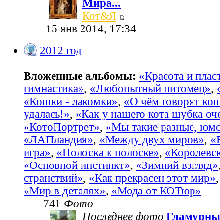
Мира...
Кот&Я
15 янв 2014, 17:34
2012 год
Вложенные альбомы:
«Красота и пласт
гимнастика»
,
«Любопытный питомец»
,
«Кошки - лакомки»
,
«О чём говорят ко
удалась!»
,
«Как у нашего кота шубка оч
«КотоПортрет»
,
«Мы такие разные, юм
«ЛАПландия»
,
«Между двух миров»
,
«
игра»
,
«Полоска к полоске»
,
«Королевс
«Основной инстинкт»
,
«Зимний взгляд»
странствий»
,
«Как прекрасен этот мир»
«Мир в деталях»
,
«Мода от КОТюр»
741
Фото
Последнее фото
Гламурны