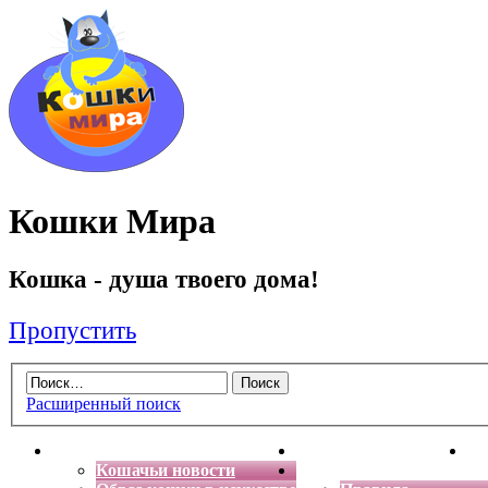
Кошки Мира
Кошка - душа твоего дома!
Пропустить
Расширенный поиск
Главная
Энциклопедия кошек
Де
Кошачьи новости
Форум