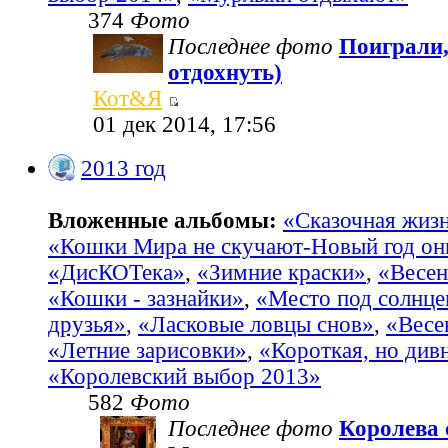
374
Фото
Последнее фото
Поиграли,
отдохнуть)
Кот&Я
01 дек 2014, 17:56
2013 год
Вложенные альбомы:
«Сказочная жиз
«Кошки Мира не скучают-Новый год он
«ДисКОТека»
,
«Зимние краски»
,
«Весен
«Кошки - зазнайки»
,
«Место под солнц
друзья»
,
«Ласковые ловцы снов»
,
«Весе
«Летние зарисовки»
,
«Короткая, но див
«Королевский выбор 2013»
582
Фото
Последнее фото
Королева