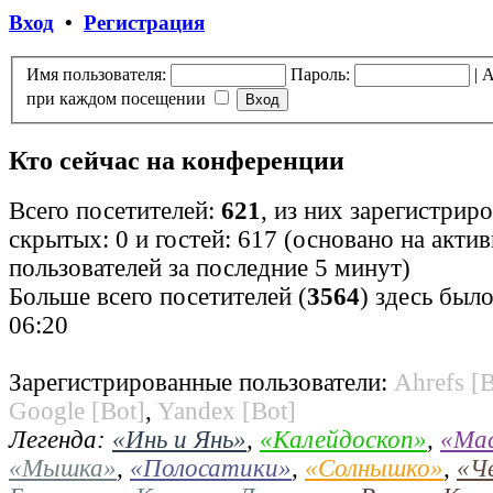
Вход
•
Регистрация
Имя пользователя:
Пароль:
|
А
при каждом посещении
Кто сейчас на конференции
Всего посетителей:
621
, из них зарегистрир
скрытых: 0 и гостей: 617 (основано на акти
пользователей за последние 5 минут)
Больше всего посетителей (
3564
) здесь было
06:20
Зарегистрированные пользователи:
Ahrefs [B
Google [Bot]
,
Yandex [Bot]
Легенда:
«Инь и Янь»
,
«Калейдоскоп»
,
«Ма
«Мышка»
,
«Полосатики»
,
«Солнышко»
,
«Ч