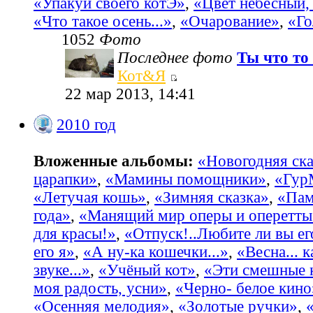
«Упакуй своего котЭ»
,
«Цвет небесный, 
«Что такое осень...»
,
«Очарование»
,
«Го
1052
Фото
Последнее фото
Ты что то 
Кот&Я
22 мар 2013, 14:41
2010 год
Вложенные альбомы:
«Новогодняя ска
царапки»
,
«Мамины помощники»
,
«Гур
«Летучая кошь»
,
«Зимняя сказка»
,
«Пам
года»
,
«Манящий мир оперы и оперетты
для красы!»
,
«Отпуск!..Любите ли вы ег
его я»
,
«А ну-ка кошечки...»
,
«Весна... 
звуке...»
,
«Учёный кот»
,
«Эти смешные 
моя радость, усни»
,
«Черно- белое кино
«Осенняя мелодия»
,
«Золотые ручки»
,