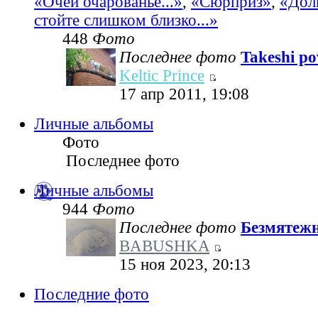
«Очей очарованье...»
,
«Сюрприз»
,
«Дол
стойте слишком близко...»
448
Фото
Последнее фото
Takeshi pov
Keltic Prince
17 апр 2011, 19:08
Личные альбомы
Фото
Последнее фото
Личные альбомы
944
Фото
Последнее фото
Безмятеж
BABUSHKA
15 ноя 2023, 20:13
Последние фото