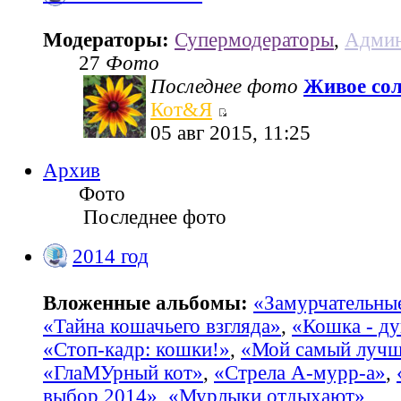
Модераторы:
Супермодераторы
,
Админ
27
Фото
Последнее фото
Живое со
Кот&Я
05 авг 2015, 11:25
Архив
Фото
Последнее фото
2014 год
Вложенные альбомы:
«Замурчательны
«Тайна кошачьего взгляда»
,
«Кошка - ду
«Стоп-кадр: кошки!»
,
«Мой самый лучш
«ГлаМУрный кот»
,
«Стрела А-мурр-а»
,
выбор 2014»
,
«Мурлыки отдыхают»