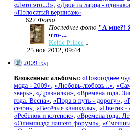
«Лето это...!»
,
«Двое из ларца - одинако
«Полосатый вернисаж»
627
Фото
Последнее фото
"А мне?! 
что-...
Keltic Prince
25 ноя 2012, 09:44
2009 год
Вложенные альбомы:
«Новогоднее чу
мода - 2009»
,
«Любовь-любовь...»
,
«Са
зверь»
,
«Дразнилки»
,
«Времена года. З
года. Весна»
,
«Пора в путь - дорогу»
,
«
сезон»
,
«Весёлые каникулы»
,
«Цветик -
«Ребёнок и котёнок»
,
«Времена года. Ле
«Олимпиада нашего форума»
,
«Смешные