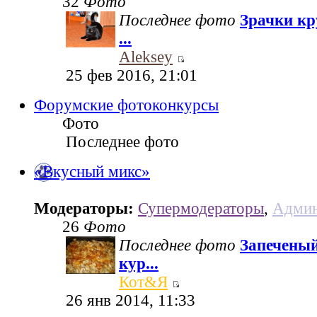
32
Фото
Последнее фото
Зрачки кр
...
Aleksey
25 фев 2016, 21:01
Форумские фотоконкурсы
Фото
Последнее фото
«Вкусный микс»
Модераторы:
Супермодераторы
,
Админ
26
Фото
Последнее фото
Запеченый
кур...
Кот&Я
26 янв 2014, 11:33