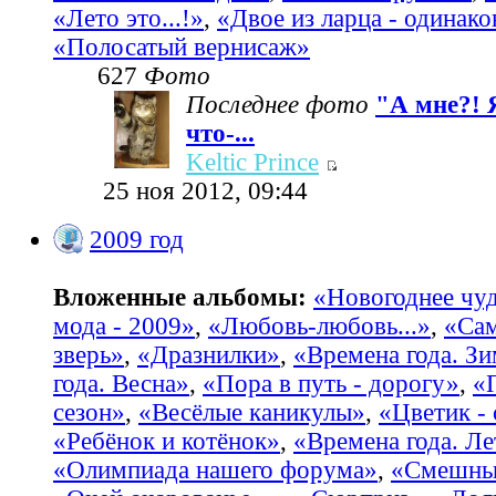
«Лето это...!»
,
«Двое из ларца - одинако
«Полосатый вернисаж»
627
Фото
Последнее фото
"А мне?! 
что-...
Keltic Prince
25 ноя 2012, 09:44
2009 год
Вложенные альбомы:
«Новогоднее чу
мода - 2009»
,
«Любовь-любовь...»
,
«Са
зверь»
,
«Дразнилки»
,
«Времена года. З
года. Весна»
,
«Пора в путь - дорогу»
,
«
сезон»
,
«Весёлые каникулы»
,
«Цветик -
«Ребёнок и котёнок»
,
«Времена года. Ле
«Олимпиада нашего форума»
,
«Смешные