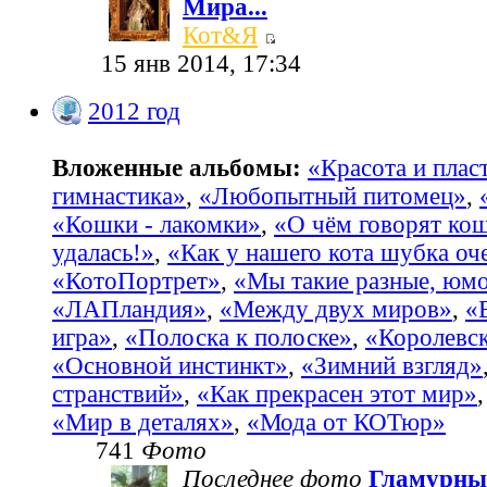
Мира...
Кот&Я
15 янв 2014, 17:34
2012 год
Вложенные альбомы:
«Красота и пласт
гимнастика»
,
«Любопытный питомец»
,
«Кошки - лакомки»
,
«О чём говорят ко
удалась!»
,
«Как у нашего кота шубка оч
«КотоПортрет»
,
«Мы такие разные, юм
«ЛАПландия»
,
«Между двух миров»
,
«
игра»
,
«Полоска к полоске»
,
«Королевс
«Основной инстинкт»
,
«Зимний взгляд»
странствий»
,
«Как прекрасен этот мир»
«Мир в деталях»
,
«Мода от КОТюр»
741
Фото
Последнее фото
Гламурны