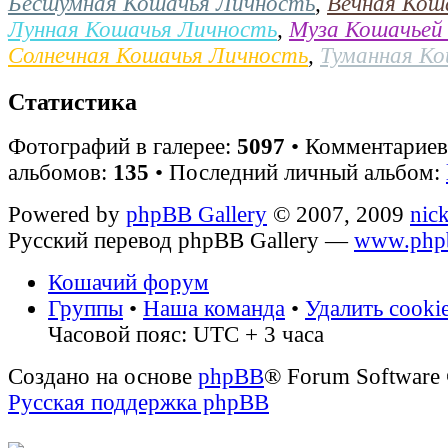
Бесшумная Кошачья Личность
,
Вечная Кош
Лунная Кошачья Личность
,
Муза Кошачьей
Солнечная Кошачья Личность
,
Туманная К
Статистика
Фотографий в галерее:
5097
• Комментарие
альбомов:
135
• Последний личный альбом:
Powered by
phpBB Gallery
© 2007, 2009
nic
Русский перевод phpBB Gallery —
www.phpb
Кошачий форум
Группы
•
Наша команда
•
Удалить cooki
Часовой пояс: UTC + 3 часа
Создано на основе
phpBB
® Forum Software
Русская поддержка phpBB