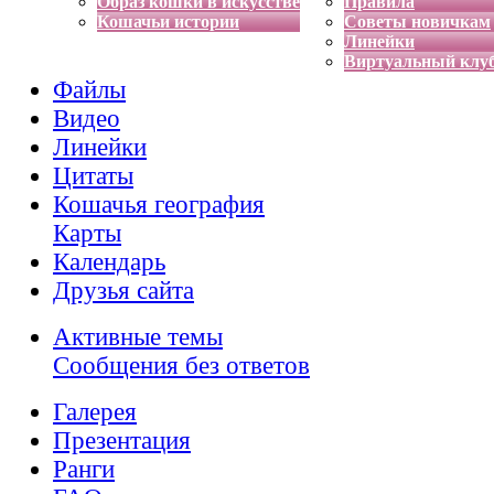
Образ кошки в искусстве
Правила
Кошачьи истории
Советы новичкам
Линейки
Виртуальный клу
Файлы
Видео
Линейки
Цитаты
Кошачья география
Карты
Календарь
Друзья сайта
Активные темы
Сообщения без ответов
Галерея
Презентация
Ранги