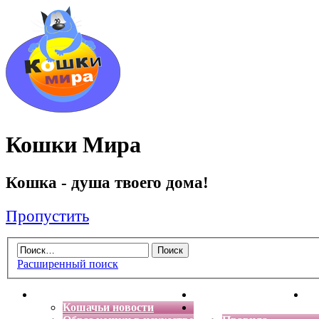
Кошки Мира
Кошка - душа твоего дома!
Пропустить
Расширенный поиск
Главная
Энциклопедия кошек
Де
Кошачьи новости
Форум