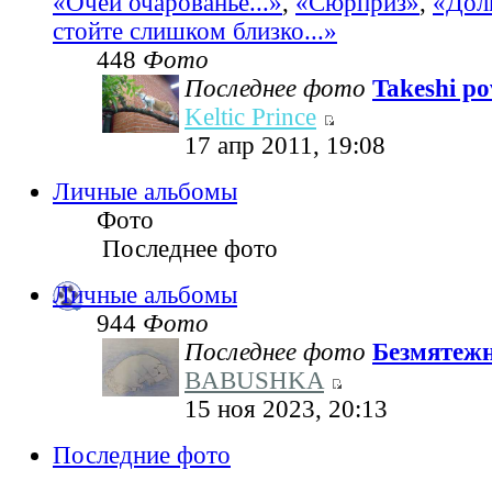
«Очей очарованье...»
,
«Сюрприз»
,
«Дол
стойте слишком близко...»
448
Фото
Последнее фото
Takeshi pov
Keltic Prince
17 апр 2011, 19:08
Личные альбомы
Фото
Последнее фото
Личные альбомы
944
Фото
Последнее фото
Безмятеж
BABUSHKA
15 ноя 2023, 20:13
Последние фото