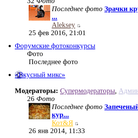
32
Фото
Последнее фото
Зрачки кр
...
Aleksey
25 фев 2016, 21:01
Форумские фотоконкурсы
Фото
Последнее фото
«Вкусный микс»
Модераторы:
Супермодераторы
,
Админ
26
Фото
Последнее фото
Запеченый
кур...
Кот&Я
26 янв 2014, 11:33