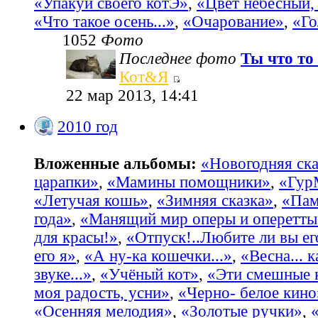
«Упакуй своего котЭ»
,
«Цвет небесный, 
«Что такое осень...»
,
«Очарование»
,
«Го
1052
Фото
Последнее фото
Ты что то 
Кот&Я
22 мар 2013, 14:41
2010 год
Вложенные альбомы:
«Новогодняя ска
царапки»
,
«Мамины помощники»
,
«Гур
«Летучая кошь»
,
«Зимняя сказка»
,
«Пам
года»
,
«Манящий мир оперы и оперетты
для красы!»
,
«Отпуск!..Любите ли вы ег
его я»
,
«А ну-ка кошечки...»
,
«Весна... 
звуке...»
,
«Учёный кот»
,
«Эти смешные 
моя радость, усни»
,
«Черно- белое кино
«Осенняя мелодия»
,
«Золотые ручки»
,