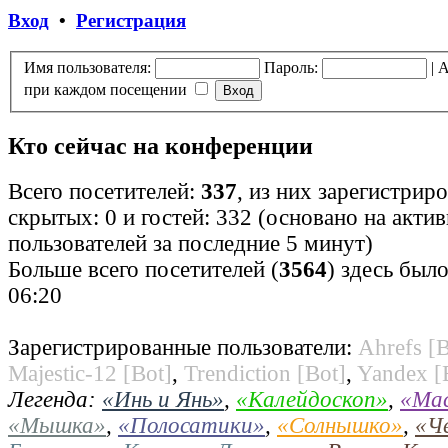
Вход
•
Регистрация
Имя пользователя:
Пароль:
|
А
при каждом посещении
Кто сейчас на конференции
Всего посетителей:
337
, из них зарегистрир
скрытых: 0 и гостей: 332 (основано на акти
пользователей за последние 5 минут)
Больше всего посетителей (
3564
) здесь было
06:20
Зарегистрированные пользователи:
Ahrefs [B
Majestic-12 [Bot]
,
Trendiction [Bot]
,
Yandex [
Легенда:
«Инь и Янь»
,
«Калейдоскоп»
,
«Ма
«Мышка»
,
«Полосатики»
,
«Солнышко»
,
«Ч