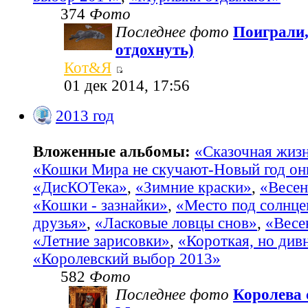
374
Фото
Последнее фото
Поиграли,
отдохнуть)
Кот&Я
01 дек 2014, 17:56
2013 год
Вложенные альбомы:
«Сказочная жиз
«Кошки Мира не скучают-Новый год он
«ДисКОТека»
,
«Зимние краски»
,
«Весен
«Кошки - зазнайки»
,
«Место под солнц
друзья»
,
«Ласковые ловцы снов»
,
«Весе
«Летние зарисовки»
,
«Короткая, но див
«Королевский выбор 2013»
582
Фото
Последнее фото
Королева