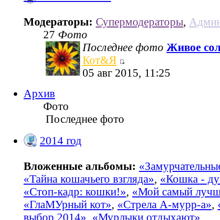
Модераторы:
Супермодераторы
,
Админ
27
Фото
Последнее фото
Живое со
Кот&Я
05 авг 2015, 11:25
Архив
Фото
Последнее фото
2014 год
Вложенные альбомы:
«Замурчательны
«Тайна кошачьего взгляда»
,
«Кошка - ду
«Стоп-кадр: кошки!»
,
«Мой самый лучш
«ГлаМУрный кот»
,
«Стрела А-мурр-а»
,
выбор 2014»
,
«Мурлыки отдыхают»