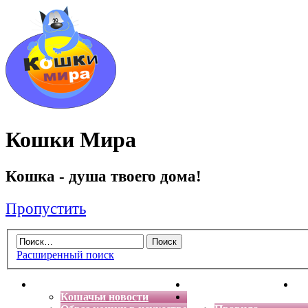
Кошки Мира
Кошка - душа твоего дома!
Пропустить
Расширенный поиск
Главная
Энциклопедия кошек
Де
Кошачьи новости
Форум