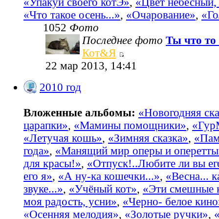
«Упакуй своего котЭ»
,
«Цвет небесный, 
«Что такое осень...»
,
«Очарование»
,
«Го
1052
Фото
Последнее фото
Ты что то 
Кот&Я
22 мар 2013, 14:41
2010 год
Вложенные альбомы:
«Новогодняя ска
царапки»
,
«Мамины помощники»
,
«Гур
«Летучая кошь»
,
«Зимняя сказка»
,
«Пам
года»
,
«Манящий мир оперы и оперетты
для красы!»
,
«Отпуск!..Любите ли вы ег
его я»
,
«А ну-ка кошечки...»
,
«Весна... 
звуке...»
,
«Учёный кот»
,
«Эти смешные 
моя радость, усни»
,
«Черно- белое кино
«Осенняя мелодия»
,
«Золотые ручки»
,