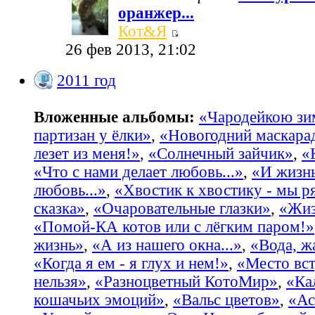
оранжер...
Кот&Я
26 фев 2013, 21:02
2011 год
Вложенные альбомы:
«Чародейкою з
партизан у ёлки»
,
«Новогодний маскара
лезет из меня!»
,
«Солнечный зайчик»
,
«
«Что с нами делает любовь...»
,
«И жизнь
любовь...»
,
«Хвостик к хвостику - мы р
сказка»
,
«Очаровательные глазки»
,
«Жиз
«Помой-КА котов или с лёгким паром!»
жизнь»
,
«А из нашего окна...»
,
«Вода, жа
«Когда я ем - я глух и нем!»
,
«Место вст
нельзя»
,
«Разноцветный КотоМир»
,
«Ка
кошачьих эмоций»
,
«Вальс цветов»
,
«Ас