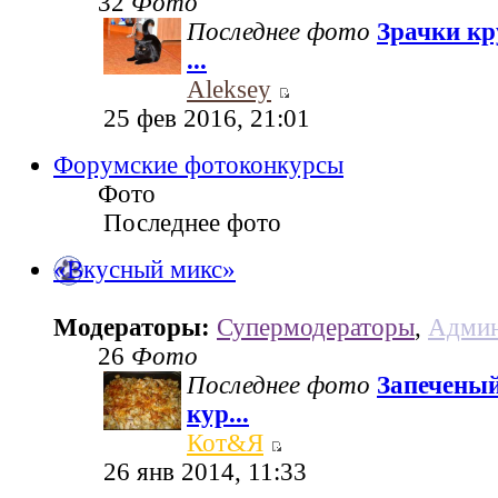
32
Фото
Последнее фото
Зрачки кр
...
Aleksey
25 фев 2016, 21:01
Форумские фотоконкурсы
Фото
Последнее фото
«Вкусный микс»
Модераторы:
Супермодераторы
,
Админ
26
Фото
Последнее фото
Запеченый
кур...
Кот&Я
26 янв 2014, 11:33