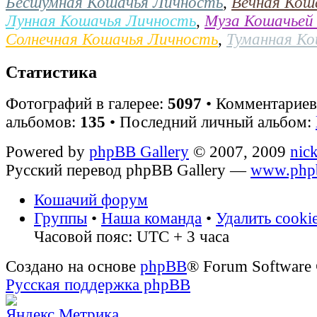
Бесшумная Кошачья Личность
,
Вечная Кош
Лунная Кошачья Личность
,
Муза Кошачьей
Солнечная Кошачья Личность
,
Туманная К
Статистика
Фотографий в галерее:
5097
• Комментарие
альбомов:
135
• Последний личный альбом:
Powered by
phpBB Gallery
© 2007, 2009
nic
Русский перевод phpBB Gallery —
www.phpb
Кошачий форум
Группы
•
Наша команда
•
Удалить cooki
Часовой пояс: UTC + 3 часа
Создано на основе
phpBB
® Forum Software
Русская поддержка phpBB