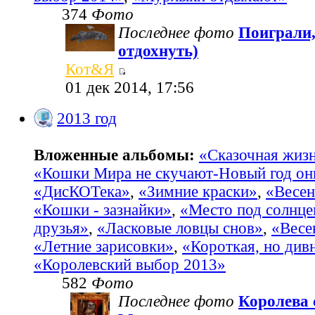
374
Фото
Последнее фото
Поиграли,
отдохнуть)
Кот&Я
01 дек 2014, 17:56
2013 год
Вложенные альбомы:
«Сказочная жиз
«Кошки Мира не скучают-Новый год он
«ДисКОТека»
,
«Зимние краски»
,
«Весен
«Кошки - зазнайки»
,
«Место под солнц
друзья»
,
«Ласковые ловцы снов»
,
«Весе
«Летние зарисовки»
,
«Короткая, но див
«Королевский выбор 2013»
582
Фото
Последнее фото
Королева