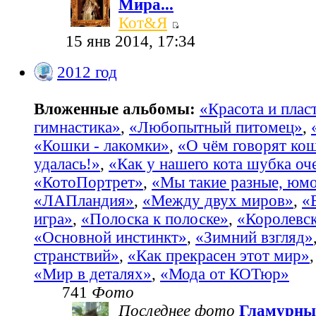
Мира...
Кот&Я
15 янв 2014, 17:34
2012 год
Вложенные альбомы:
«Красота и пласт
гимнастика»
,
«Любопытный питомец»
,
«Кошки - лакомки»
,
«О чём говорят ко
удалась!»
,
«Как у нашего кота шубка оч
«КотоПортрет»
,
«Мы такие разные, юм
«ЛАПландия»
,
«Между двух миров»
,
«
игра»
,
«Полоска к полоске»
,
«Королевс
«Основной инстинкт»
,
«Зимний взгляд»
странствий»
,
«Как прекрасен этот мир»
«Мир в деталях»
,
«Мода от КОТюр»
741
Фото
Последнее фото
Гламурны