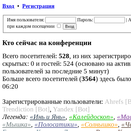
Вход
•
Регистрация
Имя пользователя:
Пароль:
|
А
при каждом посещении
Кто сейчас на конференции
Всего посетителей:
528
, из них зарегистрир
скрытых: 0 и гостей: 524 (основано на акти
пользователей за последние 5 минут)
Больше всего посетителей (
3564
) здесь было
06:20
Зарегистрированные пользователи:
Ahrefs [B
Trendiction [Bot]
,
Yandex [Bot]
Легенда:
«Инь и Янь»
,
«Калейдоскоп»
,
«Ма
«Мышка»
,
«Полосатики»
,
«Солнышко»
,
«Ч