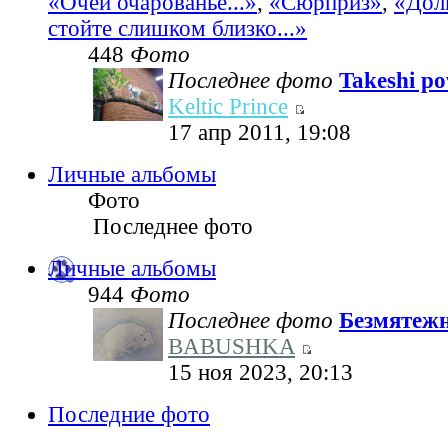
«Очей очарованье...»
,
«Сюрприз»
,
«Дол
стойте слишком близко...»
448
Фото
Последнее фото
Takeshi pov
Keltic Prince
17 апр 2011, 19:08
Личные альбомы
Фото
Последнее фото
Личные альбомы
944
Фото
Последнее фото
Безмятеж
BABUSHKA
15 ноя 2023, 20:13
Последние фото