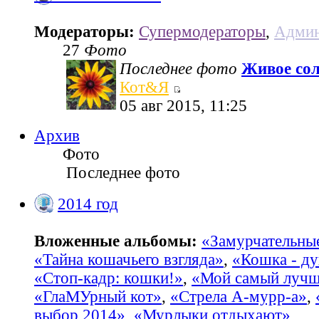
Модераторы:
Супермодераторы
,
Админ
27
Фото
Последнее фото
Живое со
Кот&Я
05 авг 2015, 11:25
Архив
Фото
Последнее фото
2014 год
Вложенные альбомы:
«Замурчательны
«Тайна кошачьего взгляда»
,
«Кошка - ду
«Стоп-кадр: кошки!»
,
«Мой самый лучш
«ГлаМУрный кот»
,
«Стрела А-мурр-а»
,
выбор 2014»
,
«Мурлыки отдыхают»