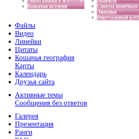
Образ кошки в искусстве
Правила
Кошачьи истории
Советы новичкам
Линейки
Виртуальный клу
Файлы
Видео
Линейки
Цитаты
Кошачья география
Карты
Календарь
Друзья сайта
Активные темы
Сообщения без ответов
Галерея
Презентация
Ранги