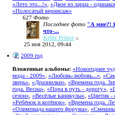
«Лето это...!»
,
«Двое из ларца - одинако
«Полосатый вернисаж»
627
Фото
Последнее фото
"А мне?! 
что-...
Keltic Prince
25 ноя 2012, 09:44
2009 год
Вложенные альбомы:
«Новогоднее чу
мода - 2009»
,
«Любовь-любовь...»
,
«Са
зверь»
,
«Дразнилки»
,
«Времена года. З
года. Весна»
,
«Пора в путь - дорогу»
,
«
сезон»
,
«Весёлые каникулы»
,
«Цветик -
«Ребёнок и котёнок»
,
«Времена года. Ле
«Олимпиада нашего форума»
,
«Смешные