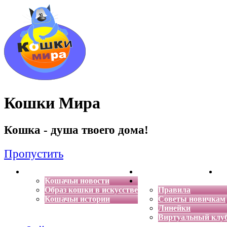
Кошки Мира
Кошка - душа твоего дома!
Пропустить
Главная
Энциклопедия кошек
Де
Кошачьи новости
Форум
Образ кошки в искусстве
Правила
Кошачьи истории
Советы новичкам
Линейки
Виртуальный клу