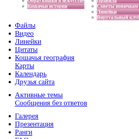
Образ кошки в искусстве
Правила
Кошачьи истории
Советы новичкам
Линейки
Виртуальный клу
Файлы
Видео
Линейки
Цитаты
Кошачья география
Карты
Календарь
Друзья сайта
Активные темы
Сообщения без ответов
Галерея
Презентация
Ранги