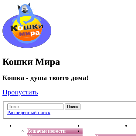
Кошки Мира
Кошка - душа твоего дома!
Пропустить
Расширенный поиск
Главная
Энциклопедия кошек
Де
Кошачьи новости
Форум