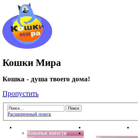
Кошки Мира
Кошка - душа твоего дома!
Пропустить
Расширенный поиск
Главная
Энциклопедия кошек
Де
Кошачьи новости
Форум