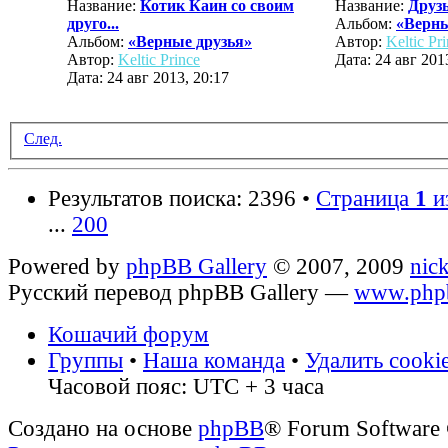
Название:
Котик Каин со своим
Название:
Друз
друго...
Альбом:
«Верны
Альбом:
«Верные друзья»
Автор:
Keltic Pr
Автор:
Keltic Prince
Дата: 24 авг 201
Дата: 24 авг 2013, 20:17
След.
Результатов поиска: 2396 •
Страница
1
и
...
200
Powered by
phpBB Gallery
© 2007, 2009
nic
Русский перевод phpBB Gallery —
www.phpb
Кошачий форум
Группы
•
Наша команда
•
Удалить cooki
Часовой пояс: UTC + 3 часа
Создано на основе
phpBB
® Forum Software