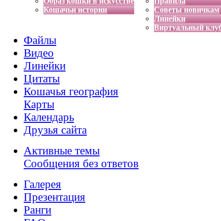
Образ кошки в искусстве
Правила
Кошачьи истории
Советы новичкам
Линейки
Виртуальный клу
Файлы
Видео
Линейки
Цитаты
Кошачья география
Карты
Календарь
Друзья сайта
Активные темы
Сообщения без ответов
Галерея
Презентация
Ранги