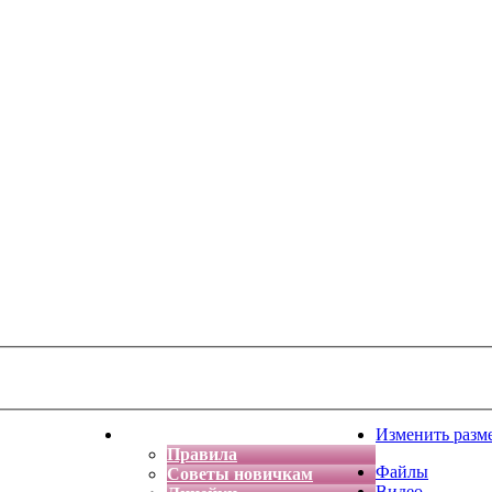
тская фантазия
Форум
Изменить разм
Правила
Файлы
Советы новичкам
Видео