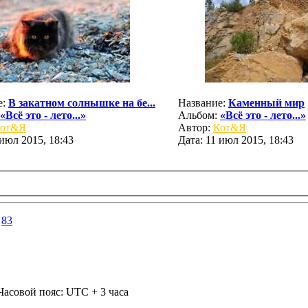
е:
В закатном солнышке на бе...
Название:
Каменный мир
«Всё это - лето...»
Альбом:
«Всё это - лето...»
от&Я
Автор:
Кот&Я
 июл 2015, 18:43
Дата: 11 июл 2015, 18:43
.
83
Часовой пояс: UTC + 3 часа