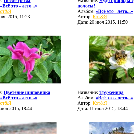
е:
После грозы
Название:
Чудо природы с
«Всё это - лето...»
полосы!
от&Я
Альбом:
«Всё это - лето...»
авг 2015, 11:23
Автор:
Кот&Я
Дата: 20 июл 2015, 11:50
е:
Цветение шиповника
Название:
Труженица
«Всё это - лето...»
Альбом:
«Всё это - лето...»
от&Я
Автор:
Кот&Я
 июл 2015, 18:44
Дата: 11 июл 2015, 18:44