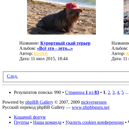
Название:
Курортный скай терьер
Названи
Альбом:
«Всё это - лето...»
Альбом:
Автор:
Кот&Я
Автор:
К
Дата: 11 июл 2015, 18:44
Дата: 11
След.
Результатов поиска: 990 •
Страница
1
из
83
•
1
,
2
,
3
,
4
,
5
..
Powered by
phpBB Gallery
© 2007, 2009
nickvergessen
Русский перевод phpBB Gallery —
www.phpbbguru.net
Кошачий форум
Группы
•
Наша команда
•
Удалить cookies конференции
• 