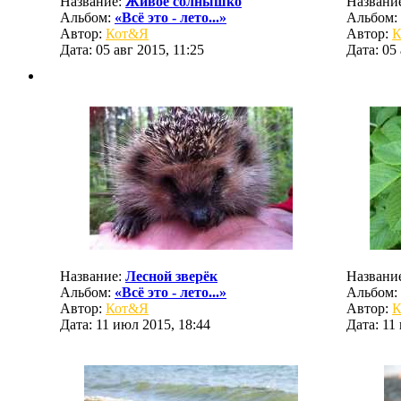
Название:
Живое солнышко
Названи
Альбом:
«Всё это - лето...»
Альбом:
Автор:
Кот&Я
Автор:
К
Дата: 05 авг 2015, 11:25
Дата: 05 
Название:
Лесной зверёк
Названи
Альбом:
«Всё это - лето...»
Альбом:
Автор:
Кот&Я
Автор:
К
Дата: 11 июл 2015, 18:44
Дата: 11