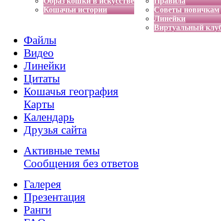
Образ кошки в искусстве
Правила
Кошачьи истории
Советы новичкам
Линейки
Виртуальный клу
Файлы
Видео
Линейки
Цитаты
Кошачья география
Карты
Календарь
Друзья сайта
Активные темы
Сообщения без ответов
Галерея
Презентация
Ранги