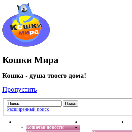
Кошки Мира
Кошка - душа твоего дома!
Пропустить
Расширенный поиск
Главная
Энциклопедия кошек
Де
Кошачьи новости
Форум