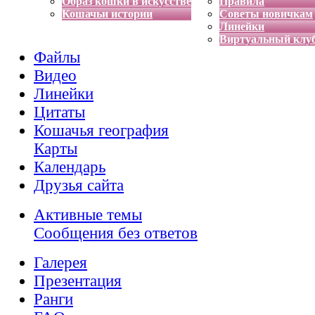
Образ кошки в искусстве
Правила
Кошачьи истории
Советы новичкам
Линейки
Виртуальный клу
Файлы
Видео
Линейки
Цитаты
Кошачья география
Карты
Календарь
Друзья сайта
Активные темы
Сообщения без ответов
Галерея
Презентация
Ранги