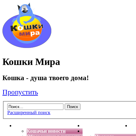
Кошки Мира
Кошка - душа твоего дома!
Пропустить
Расширенный поиск
Главная
Энциклопедия кошек
Де
Кошачьи новости
Форум