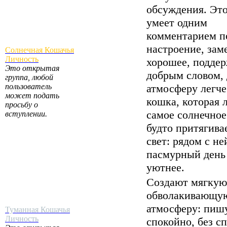
обсуждения. Это
умеет одним
комментарием п
настроение, зам
Солнечная Кошачья
Личность
хорошее, подде
Это открытая
добрым словом, 
группа, любой
пользователь
атмосферу легче
может подать
кошка, которая 
просьбу о
самое солнечное
вступлении.
будто притягивае
свет: рядом с не
пасмурный день
уютнее.
Создают мягкую
обволакивающу
атмосферу: пиш
Туманная Кошачья
Личность
спокойно, без с