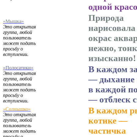
одной крас
Природа
«Мышка»
нарисовала
Это открытая
группа, любой
окрас аква
пользователь
может подать
нежно, тонк
просьбу о
вступлении.
изысканно!
В каждом з
«Полосатики»
Это открытая
— дыхание 
группа, любой
пользователь
в каждой п
может подать
просьбу о
— отблеск 
вступлении.
В каждом 
«Солнышко»
Это открытая
котике —
группа, любой
пользователь
частичка
может подать
просьбу о