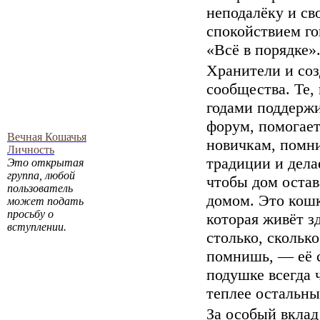
неподалёку и св
спокойствием го
«Всё в порядке»
Хранители и соз
сообщества. Те,
годами поддерж
форум, помогае
Вечная Кошачья
новичкам, помн
Личность
традиции и дела
Это открытая
группа, любой
чтобы дом остав
пользователь
домом. Это кошк
может подать
просьбу о
которая живёт з
вступлении.
столько, сколько
помнишь, — её 
подушке всегда 
теплее остальны
За особый вклад