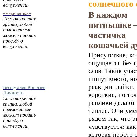
солнечного 
вступлении.
В каждом
«Черепашка»
Это открытая
пятнышке 
группа, любой
пользователь
частичка
может подать
просьбу о
кошачьей д
вступлении.
Присутствие, ко
ощущается без 
слов. Такие уча
пишут много, но
реакции, лайки,
Бесшумная Кошачья
Личность
короткие, но то
Это открытая
реплики делают
группа, любой
пользователь
теплее. Они ум
может подать
рядом так, что э
просьбу о
чувствуется: как
вступлении.
которая просто 