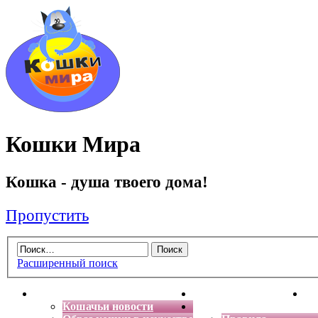
Кошки Мира
Кошка - душа твоего дома!
Пропустить
Расширенный поиск
Главная
Энциклопедия кошек
Де
Кошачьи новости
Форум