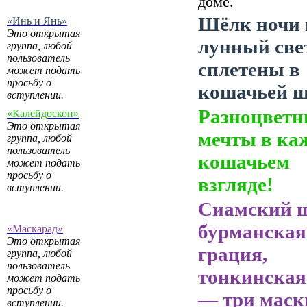
доме.
Шёлк ночи 
«Инь и Янь»
Это открытая
лунный све
группа, любой
пользователь
сплетены в
может подать
просьбу о
кошачьей ш
вступлении.
Разноцветн
«Калейдоскоп»
Это открытая
мечты в ка
группа, любой
пользователь
кошачьем
может подать
просьбу о
взгляде!
вступлении.
Сиамский 
бурманская
«Маскарад»
Это открытая
грация,
группа, любой
пользователь
тонкинская
может подать
просьбу о
— три маск
вступлении.