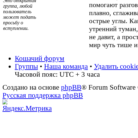
Это открытая
помогают разгов
группа, любой
пользователь
плавно, сглажив
может подать
острые углы. Ка
просьбу о
утренний туман
вступлении.
не давит, а прос
мир чуть тише и
Кошачий форум
Группы
•
Наша команда
•
Удалить cooki
Часовой пояс: UTC + 3 часа
Создано на основе
phpBB
® Forum Software
Русская поддержка phpBB