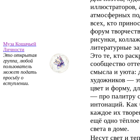
иллюстраторов, 
атмосферных по
всех, кто прино
форум творчеств
рисунки, коллаж
Муза Кошачьей
литературные за
Личности
Это те, кто рас
Это открытая
группа, любой
сообщество отт
пользователь
смысла и уюта: 
может подать
просьбу о
художников — э
вступлении.
цвет и форму, дл
— про палитру с
интонаций. Как 
каждое их твор
ещё одно тёплое
света в доме.
Несут свет и теп