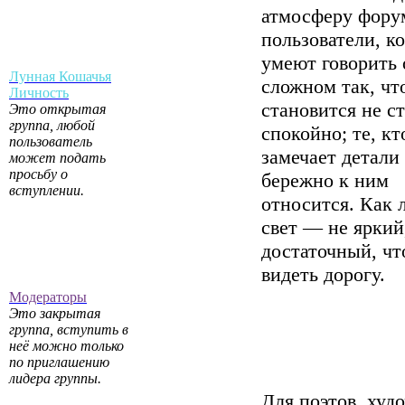
атмосферу фору
пользователи, к
умеют говорить 
Лунная Кошачья
сложном так, чт
Личность
становится не с
Это открытая
группа, любой
спокойно; те, кт
пользователь
замечает детали
может подать
просьбу о
бережно к ним
вступлении.
относится. Как
свет — не яркий
достаточный, ч
видеть дорогу.
Модераторы
Это закрытая
группа, вступить в
неё можно только
по приглашению
лидера группы.
Для поэтов, худ