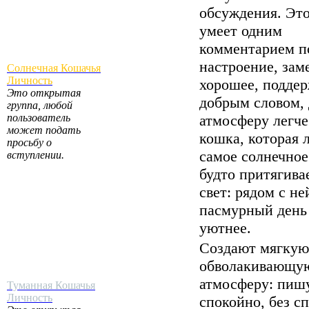
обсуждения. Это
умеет одним
комментарием п
настроение, зам
Солнечная Кошачья
Личность
хорошее, подде
Это открытая
добрым словом, 
группа, любой
пользователь
атмосферу легче
может подать
кошка, которая 
просьбу о
самое солнечное
вступлении.
будто притягивае
свет: рядом с не
пасмурный день
уютнее.
Создают мягкую
обволакивающу
атмосферу: пиш
Туманная Кошачья
Личность
спокойно, без с