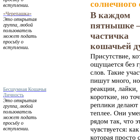
солнечного 
вступлении.
В каждом
«Черепашка»
Это открытая
пятнышке 
группа, любой
пользователь
частичка
может подать
просьбу о
кошачьей д
вступлении.
Присутствие, ко
ощущается без 
слов. Такие уча
пишут много, но
реакции, лайки,
Бесшумная Кошачья
Личность
короткие, но то
Это открытая
реплики делают
группа, любой
пользователь
теплее. Они ум
может подать
рядом так, что э
просьбу о
чувствуется: как
вступлении.
которая просто 