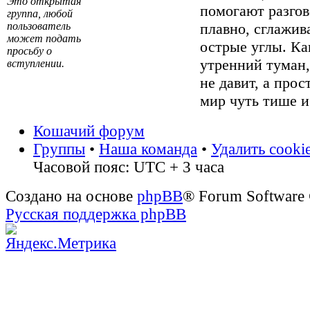
Это открытая
помогают разгов
группа, любой
пользователь
плавно, сглажив
может подать
острые углы. Ка
просьбу о
утренний туман
вступлении.
не давит, а прос
мир чуть тише и
Кошачий форум
Группы
•
Наша команда
•
Удалить cooki
Часовой пояс: UTC + 3 часа
Создано на основе
phpBB
® Forum Software
Русская поддержка phpBB