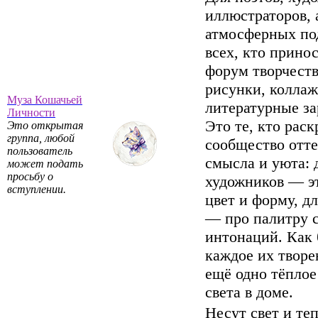
иллюстраторов, 
атмосферных по
всех, кто прино
форум творчеств
рисунки, коллаж
Муза Кошачьей
литературные за
Личности
Это те, кто рас
Это открытая
группа, любой
сообщество отт
пользователь
смысла и уюта: 
может подать
просьбу о
художников — э
вступлении.
цвет и форму, дл
— про палитру с
интонаций. Как 
каждое их твор
ещё одно тёплое
света в доме.
Несут свет и теп