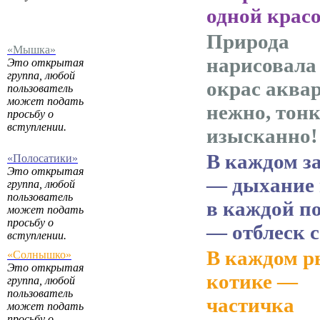
одной крас
Природа
«Мышка»
нарисовала
Это открытая
группа, любой
окрас аква
пользователь
может подать
нежно, тонк
просьбу о
вступлении.
изысканно!
В каждом з
«Полосатики»
Это открытая
— дыхание 
группа, любой
пользователь
в каждой п
может подать
просьбу о
— отблеск 
вступлении.
В каждом 
«Солнышко»
Это открытая
котике —
группа, любой
пользователь
частичка
может подать
просьбу о