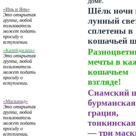
доме.
Шёлк ночи 
«Инь и Янь»
Это открытая
лунный све
группа, любой
пользователь
сплетены в
может подать
просьбу о
кошачьей ш
вступлении.
Разноцветн
«Калейдоскоп»
Это открытая
мечты в ка
группа, любой
пользователь
кошачьем
может подать
просьбу о
взгляде!
вступлении.
Сиамский 
бурманская
«Маскарад»
Это открытая
грация,
группа, любой
пользователь
тонкинская
может подать
просьбу о
— три маск
вступлении.