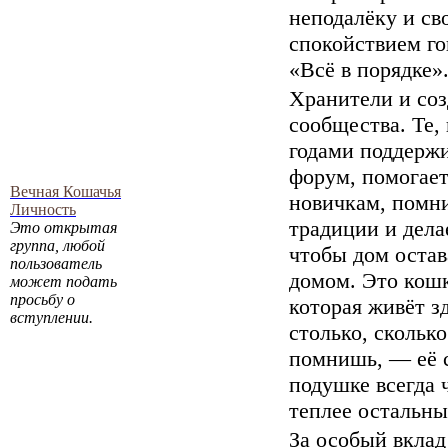
неподалёку и св
спокойствием го
«Всё в порядке»
Хранители и соз
сообщества. Те,
годами поддерж
форум, помогае
Вечная Кошачья
новичкам, помн
Личность
традиции и дела
Это открытая
группа, любой
чтобы дом остав
пользователь
домом. Это кошк
может подать
просьбу о
которая живёт з
вступлении.
столько, сколько
помнишь, — её 
подушке всегда 
теплее остальны
За особый вклад