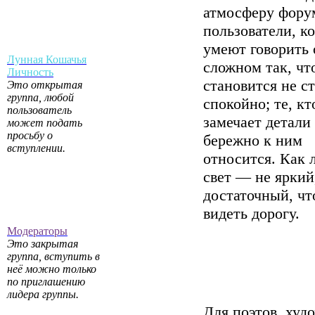
атмосферу фору
пользователи, к
умеют говорить 
Лунная Кошачья
сложном так, чт
Личность
становится не с
Это открытая
группа, любой
спокойно; те, кт
пользователь
замечает детали
может подать
просьбу о
бережно к ним
вступлении.
относится. Как
свет — не яркий
достаточный, ч
видеть дорогу.
Модераторы
Это закрытая
группа, вступить в
неё можно только
по приглашению
лидера группы.
Для поэтов, худ