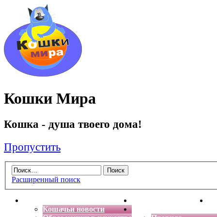
Кошки Мира
Кошка - душа твоего дома!
Пропустить
Расширенный поиск
Главная
Энциклопедия кошек
Де
Кошачьи новости
Форум