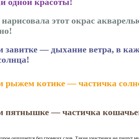
и одной красоты!
нарисовала этот окрас акварелью
но!
м завитке — дыхание ветра, в ка
солнца!
м рыжем котике — частичка солне
м пятнышке — частичка кошачье
торое ощущается без громких слов. Такие участники не пишут мн