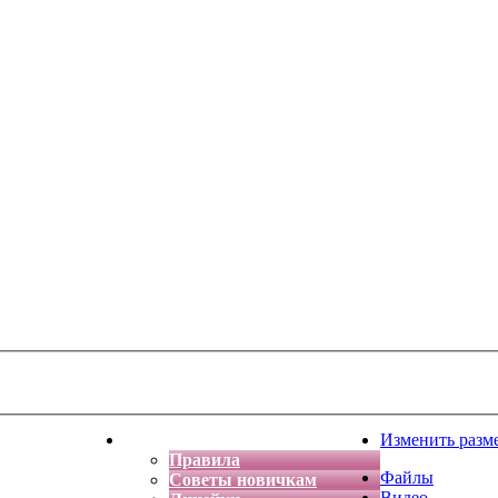
тская фантазия
Форум
Изменить разм
Правила
Файлы
Советы новичкам
Видео