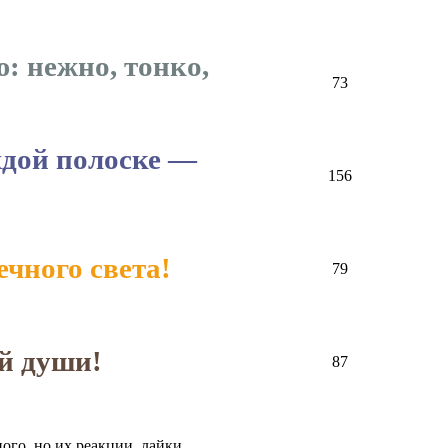
: нежно, тонко,
73
ждой полоске —
156
чного света!
79
й души!
87
ого, но их реакции, лайки,