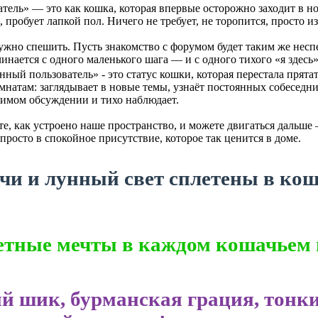
тель» — это как кошка, которая впервые осторожно заходит в но
 пробует лапкой пол. Ничего не требует, не торопится, просто и
 нужно спешить. Пусть знакомство с форумом будет таким же не
инается с одного маленького шага — и с одного тихого «я здесь»
ный пользователь» - это статус кошки, которая перестала прятат
мнатам: заглядывает в новые темы, узнаёт постоянных собеседни
имом обсуждении и тихо наблюдает.
е, как устроено наше пространство, и можете двигаться дальше —
 просто в спокойное присутствие, которое так ценится в доме.
чи и лунный свет сплетены в кош
етные мечты в каждом кошачьем 
й шик, бурманская грация, тонк