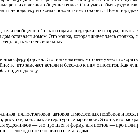
ные реплики делают общение теплее. Они умеют быть рядом так, 
сидит неподалёку и своим спокойствием говорит: «Всё в порядке»
датели сообщества. Те, кто годами поддерживает форум, помога
ы дом оставался домом. Это кошка, которая живёт здесь столько,
всегда чуть теплее остальных.
 в атмосферу форума. Это пользователи, которые умеют говорить 
йно; те, кто замечает детали и бережно к ним относится. Как лу
обы видеть дорогу.
ожников, иллюстраторов, авторов атмосферных подборок и всех,
хи, рисунки, коллажи, литературные зарисовки. Это те, кто раск
для художников — это про цвет и форму, для поэтов — про палит
ние — ещё одно тёплое пятно света в доме.