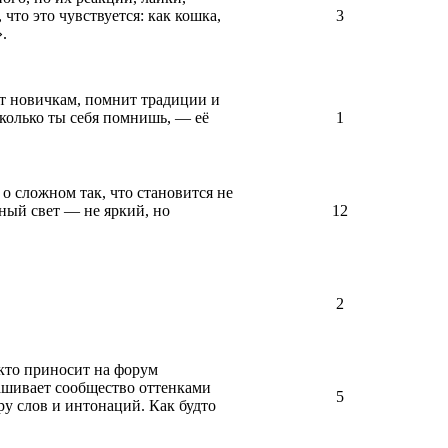
что это чувствуется: как кошка,
3
.
ет новичкам, помнит традиции и
 сколько ты себя помнишь, — её
1
о сложном так, что становится не
нный свет — не яркий, но
12
2
 кто приносит на форум
рашивает сообщество оттенками
5
ру слов и интонаций. Как будто