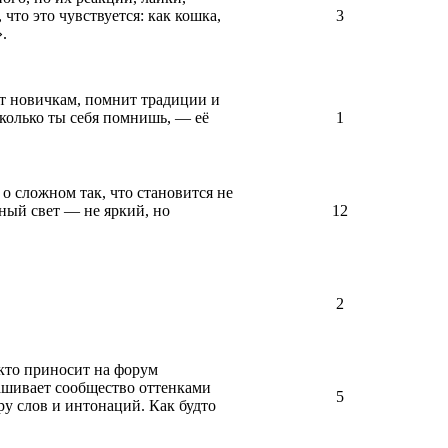
что это чувствуется: как кошка,
3
.
ет новичкам, помнит традиции и
 сколько ты себя помнишь, — её
1
о сложном так, что становится не
нный свет — не яркий, но
12
2
 кто приносит на форум
рашивает сообщество оттенками
5
ру слов и интонаций. Как будто