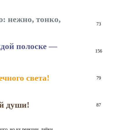
: нежно, тонко,
73
ждой полоске —
156
чного света!
79
й души!
87
ого, но их реакции, лайки,