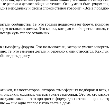
ные реплики делают общение теплее. Они умеют быть рядом так, 
сидит неподалёку и своим спокойствием говорит: «Всё в порядке»
датели сообщества. Те, кто годами поддерживает форум, помога
ы дом оставался домом. Это кошка, которая живёт здесь столько,
всегда чуть теплее остальных.
 в атмосферу форума. Это пользователи, которые умеют говорить 
йно; те, кто замечает детали и бережно к ним относится. Как лу
обы видеть дорогу.
ожников, иллюстраторов, авторов атмосферных подборок и всех,
хи, рисунки, коллажи, литературные зарисовки. Это те, кто раск
для художников — это про цвет и форму, для поэтов — про палит
ние — ещё одно тёплое пятно света в доме.