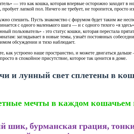
тель» — это как кошка, которая впервые осторожно заходит в но
 пробует лапкой пол. Ничего не требует, не торопится, просто и
 нужно спешить. Пусть знакомство с форумом будет таким же не
инается с одного маленького шага — и с одного тихого «я здесь»
ный пользователь» - это статус кошки, которая перестала прятат
мнатам: заглядывает в новые темы, узнаёт постоянных собеседни
имом обсуждении и тихо наблюдает.
е, как устроено наше пространство, и можете двигаться дальше —
 просто в спокойное присутствие, которое так ценится в доме.
чи и лунный свет сплетены в кош
етные мечты в каждом кошачьем 
й шик, бурманская грация, тонк