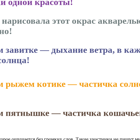
и одной красоты!
нарисовала этот окрас акварелью
но!
м завитке — дыхание ветра, в ка
солнца!
м рыжем котике — частичка солне
м пятнышке — частичка кошачье
торое ощущается без громких слов. Такие участники не пишут мн