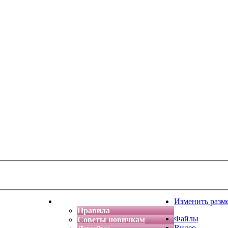
тская фантазия
Форум
Изменить разм
Правила
Файлы
Советы новичкам
Видео