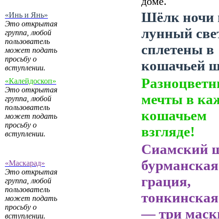
доме.
Шёлк ночи 
«Инь и Янь»
Это открытая
лунный све
группа, любой
пользователь
сплетены в
может подать
просьбу о
кошачьей ш
вступлении.
Разноцветн
«Калейдоскоп»
Это открытая
мечты в ка
группа, любой
пользователь
кошачьем
может подать
просьбу о
взгляде!
вступлении.
Сиамский 
бурманская
«Маскарад»
Это открытая
грация,
группа, любой
пользователь
тонкинская
может подать
просьбу о
— три маск
вступлении.