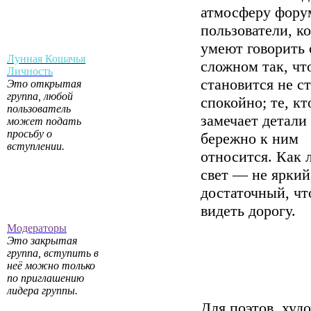
атмосферу фору
пользователи, к
умеют говорить 
Лунная Кошачья
сложном так, чт
Личность
становится не с
Это открытая
группа, любой
спокойно; те, кт
пользователь
замечает детали
может подать
просьбу о
бережно к ним
вступлении.
относится. Как
свет — не яркий
достаточный, ч
видеть дорогу.
Модераторы
Это закрытая
группа, вступить в
неё можно только
по приглашению
лидера группы.
Для поэтов, худ