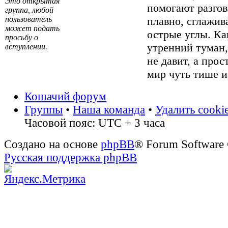
Это открытая
помогают разгов
группа, любой
пользователь
плавно, сглажив
может подать
острые углы. Ка
просьбу о
утренний туман
вступлении.
не давит, а прос
мир чуть тише и
Кошачий форум
Группы
•
Наша команда
•
Удалить cooki
Часовой пояс: UTC + 3 часа
Создано на основе
phpBB
® Forum Software
Русская поддержка phpBB