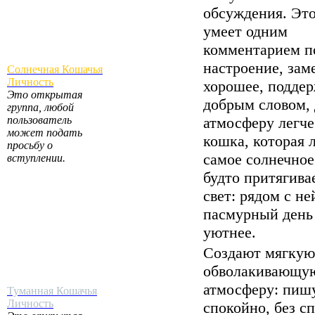
обсуждения. Это
умеет одним
комментарием п
настроение, зам
Солнечная Кошачья
Личность
хорошее, подде
Это открытая
добрым словом, 
группа, любой
пользователь
атмосферу легче
может подать
кошка, которая 
просьбу о
самое солнечное
вступлении.
будто притягивае
свет: рядом с не
пасмурный день
уютнее.
Создают мягкую
обволакивающу
атмосферу: пиш
Туманная Кошачья
Личность
спокойно, без с