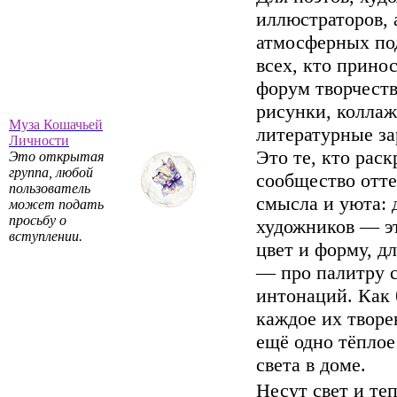
иллюстраторов, 
атмосферных по
всех, кто прино
форум творчеств
рисунки, коллаж
Муза Кошачьей
литературные за
Личности
Это те, кто рас
Это открытая
группа, любой
сообщество отт
пользователь
смысла и уюта: 
может подать
просьбу о
художников — э
вступлении.
цвет и форму, дл
— про палитру с
интонаций. Как 
каждое их твор
ещё одно тёплое
света в доме.
Несут свет и теп