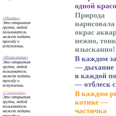
одной крас
Природа
«Мышка»
нарисовала
Это открытая
группа, любой
окрас аква
пользователь
может подать
нежно, тонк
просьбу о
вступлении.
изысканно!
В каждом з
«Полосатики»
Это открытая
— дыхание 
группа, любой
пользователь
в каждой п
может подать
просьбу о
— отблеск 
вступлении.
В каждом 
«Солнышко»
Это открытая
котике —
группа, любой
пользователь
частичка
может подать
просьбу о