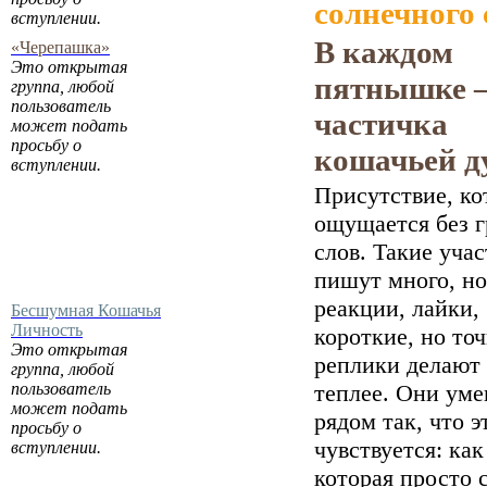
солнечного 
вступлении.
В каждом
«Черепашка»
Это открытая
пятнышке 
группа, любой
пользователь
частичка
может подать
просьбу о
кошачьей д
вступлении.
Присутствие, ко
ощущается без 
слов. Такие уча
пишут много, но
реакции, лайки,
Бесшумная Кошачья
Личность
короткие, но то
Это открытая
реплики делают
группа, любой
пользователь
теплее. Они ум
может подать
рядом так, что э
просьбу о
чувствуется: как
вступлении.
которая просто 