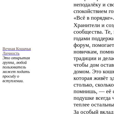
неподалёку и св
спокойствием го
«Всё в порядке»
Хранители и соз
сообщества. Те,
годами поддерж
форум, помогае
Вечная Кошачья
новичкам, помн
Личность
традиции и дела
Это открытая
группа, любой
чтобы дом остав
пользователь
домом. Это кошк
может подать
просьбу о
которая живёт з
вступлении.
столько, сколько
помнишь, — её 
подушке всегда 
теплее остальны
За особый вклад