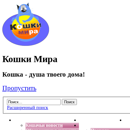
Кошки Мира
Кошка - душа твоего дома!
Пропустить
Расширенный поиск
Главная
Энциклопедия кошек
Де
Кошачьи новости
Форум