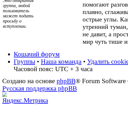
Это открытая
помогают разгов
группа, любой
пользователь
плавно, сглажив
может подать
острые углы. Ка
просьбу о
утренний туман
вступлении.
не давит, а прос
мир чуть тише и
Кошачий форум
Группы
•
Наша команда
•
Удалить cooki
Часовой пояс: UTC + 3 часа
Создано на основе
phpBB
® Forum Software
Русская поддержка phpBB