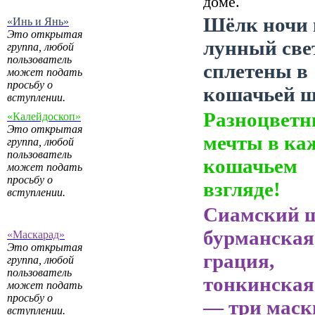
доме.
Шёлк ночи 
«Инь и Янь»
Это открытая
лунный све
группа, любой
пользователь
сплетены в
может подать
просьбу о
кошачьей ш
вступлении.
Разноцветн
«Калейдоскоп»
Это открытая
мечты в ка
группа, любой
пользователь
кошачьем
может подать
просьбу о
взгляде!
вступлении.
Сиамский 
бурманская
«Маскарад»
Это открытая
грация,
группа, любой
пользователь
тонкинская
может подать
просьбу о
— три маск
вступлении.