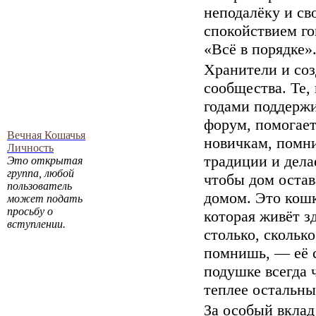
неподалёку и св
спокойствием го
«Всё в порядке»
Хранители и соз
сообщества. Те,
годами поддерж
форум, помогае
Вечная Кошачья
новичкам, помн
Личность
традиции и дела
Это открытая
группа, любой
чтобы дом остав
пользователь
домом. Это кошк
может подать
просьбу о
которая живёт з
вступлении.
столько, сколько
помнишь, — её 
подушке всегда 
теплее остальны
За особый вклад