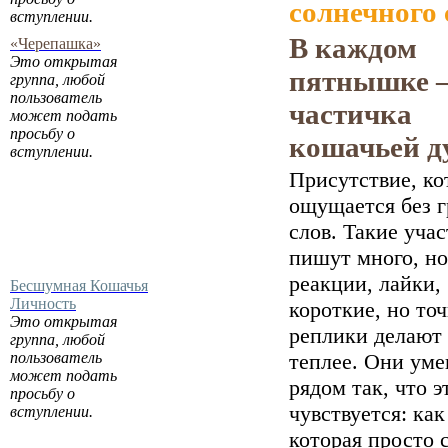
солнечного 
вступлении.
В каждом
«Черепашка»
Это открытая
пятнышке 
группа, любой
пользователь
частичка
может подать
просьбу о
кошачьей д
вступлении.
Присутствие, ко
ощущается без 
слов. Такие уча
пишут много, но
реакции, лайки,
Бесшумная Кошачья
Личность
короткие, но то
Это открытая
реплики делают
группа, любой
пользователь
теплее. Они ум
может подать
рядом так, что э
просьбу о
чувствуется: как
вступлении.
которая просто 