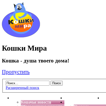
Кошки Мира
Кошка - душа твоего дома!
Пропустить
Расширенный поиск
Главная
Энциклопедия кошек
Де
Кошачьи новости
Форум