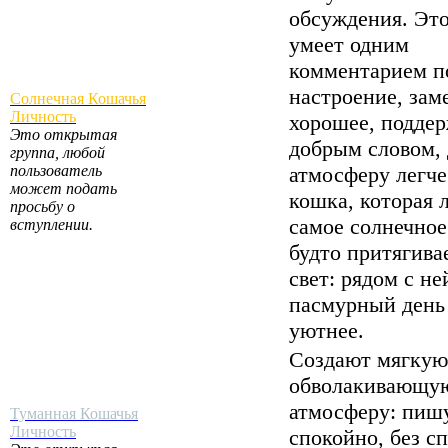
обсуждения. Это
умеет одним
комментарием п
настроение, зам
Солнечная Кошачья
Личность
хорошее, подде
Это открытая
добрым словом, 
группа, любой
пользователь
атмосферу легче
может подать
кошка, которая 
просьбу о
самое солнечное
вступлении.
будто притягивае
свет: рядом с не
пасмурный день
уютнее.
Создают мягкую
обволакивающу
атмосферу: пиш
Туманная Кошачья
Личность
спокойно, без с