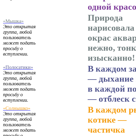
одной крас
Природа
«Мышка»
нарисовала
Это открытая
группа, любой
окрас аква
пользователь
может подать
нежно, тонк
просьбу о
вступлении.
изысканно!
В каждом з
«Полосатики»
Это открытая
— дыхание 
группа, любой
пользователь
в каждой п
может подать
просьбу о
— отблеск 
вступлении.
В каждом 
«Солнышко»
Это открытая
котике —
группа, любой
пользователь
частичка
может подать
просьбу о