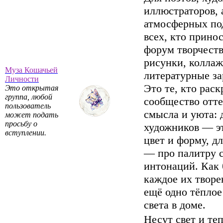
иллюстраторов, 
атмосферных по
всех, кто прино
форум творчеств
рисунки, коллаж
Муза Кошачьей
литературные за
Личности
Это те, кто рас
Это открытая
группа, любой
сообщество отт
пользователь
смысла и уюта: 
может подать
просьбу о
художников — э
вступлении.
цвет и форму, дл
— про палитру с
интонаций. Как 
каждое их твор
ещё одно тёплое
света в доме.
Несут свет и теп