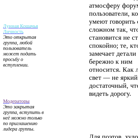
атмосферу фору
пользователи, к
умеют говорить 
Лунная Кошачья
сложном так, чт
Личность
становится не с
Это открытая
группа, любой
спокойно; те, кт
пользователь
замечает детали
может подать
просьбу о
бережно к ним
вступлении.
относится. Как
свет — не яркий
достаточный, ч
видеть дорогу.
Модераторы
Это закрытая
группа, вступить в
неё можно только
по приглашению
лидера группы.
Для поэтов, худ