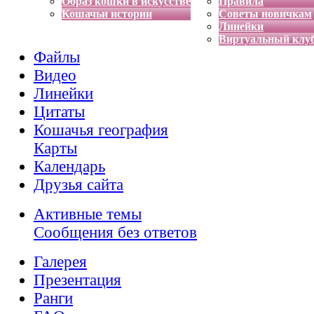
Образ кошки в искусстве
Правила
Кошачьи истории
Советы новичкам
Линейки
Виртуальный клу
Файлы
Видео
Линейки
Цитаты
Кошачья география
Карты
Календарь
Друзья сайта
Активные темы
Сообщения без ответов
Галерея
Презентация
Ранги