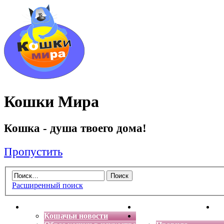
Кошки Мира
Кошка - душа твоего дома!
Пропустить
Расширенный поиск
Главная
Энциклопедия кошек
Де
Кошачьи новости
Форум