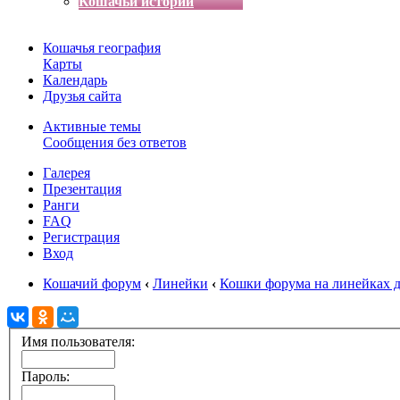
Кошачьи истории
Кошачья география
Карты
Календарь
Друзья сайта
Активные темы
Сообщения без ответов
Галерея
Презентация
Ранги
FAQ
Регистрация
Вход
Кошачий форум
‹
Линейки
‹
Кошки форума на линейках д
Имя пользователя:
Пароль: