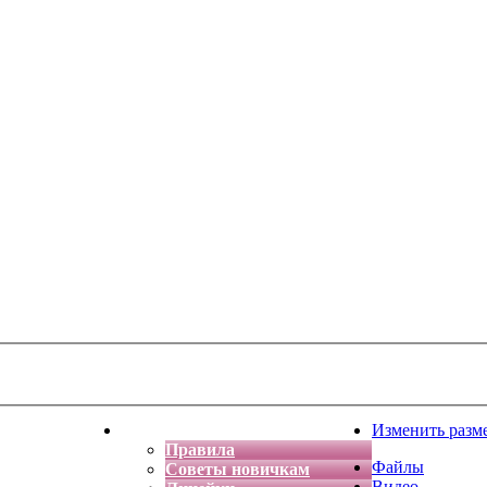
тская фантазия
Форум
Изменить разм
Правила
Файлы
Советы новичкам
Видео