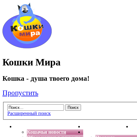
Кошки Мира
Кошка - душа твоего дома!
Пропустить
Расширенный поиск
Главная
Энциклопедия кошек
Де
Кошачьи новости
Форум