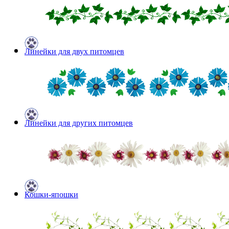
Линейки для двух питомцев
Линейки для других питомцев
Кошки-япошки