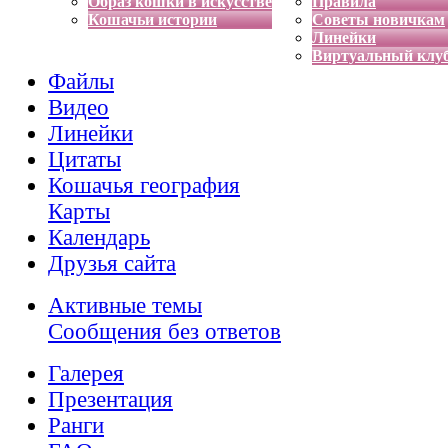
Образ кошки в искусстве
Правила
Кошачьи истории
Советы новичкам
Линейки
Виртуальный клу
Файлы
Видео
Линейки
Цитаты
Кошачья география
Карты
Календарь
Друзья сайта
Активные темы
Сообщения без ответов
Галерея
Презентация
Ранги