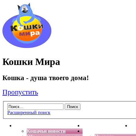
Кошки Мира
Кошка - душа твоего дома!
Пропустить
Расширенный поиск
Главная
Энциклопедия кошек
Де
Кошачьи новости
Форум