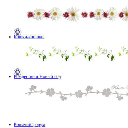
Кошки-япошки
Рождество и Новый год
Кошачий форум