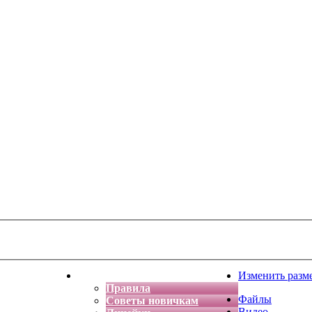
тская фантазия
Форум
Изменить разм
Правила
Файлы
Советы новичкам
Видео