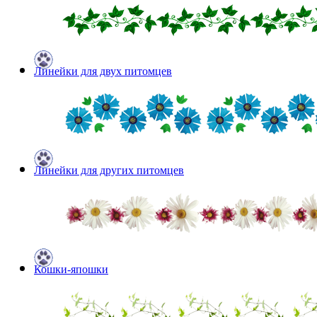
Линейки для двух питомцев
Линейки для других питомцев
Кошки-япошки