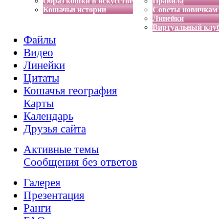
Образ кошки в искусстве
Правила
Кошачьи истории
Советы новичкам
Линейки
Виртуальный клу
Файлы
Видео
Линейки
Цитаты
Кошачья география
Карты
Календарь
Друзья сайта
Активные темы
Сообщения без ответов
Галерея
Презентация
Ранги