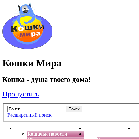
Кошки Мира
Кошка - душа твоего дома!
Пропустить
Расширенный поиск
Главная
Энциклопедия кошек
Де
Кошачьи новости
Форум