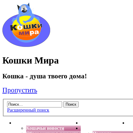
Кошки Мира
Кошка - душа твоего дома!
Пропустить
Расширенный поиск
Главная
Энциклопедия кошек
Де
Кошачьи новости
Форум