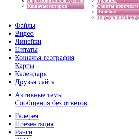
Образ кошки в искусстве
Правила
Кошачьи истории
Советы новичкам
Линейки
Виртуальный клу
Файлы
Видео
Линейки
Цитаты
Кошачья география
Карты
Календарь
Друзья сайта
Активные темы
Сообщения без ответов
Галерея
Презентация
Ранги