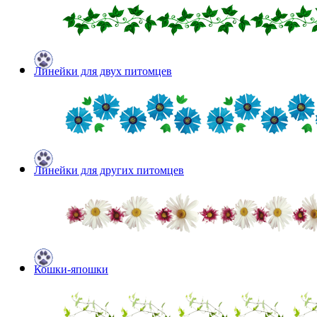
Линейки для двух питомцев
Линейки для других питомцев
Кошки-япошки