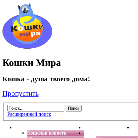
Кошки Мира
Кошка - душа твоего дома!
Пропустить
Расширенный поиск
Главная
Энциклопедия кошек
Де
Кошачьи новости
Форум