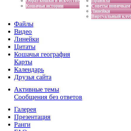
Образ кошки в искусстве
Правила
Кошачьи истории
Советы новичкам
Линейки
Виртуальный клу
Файлы
Видео
Линейки
Цитаты
Кошачья география
Карты
Календарь
Друзья сайта
Активные темы
Сообщения без ответов
Галерея
Презентация
Ранги