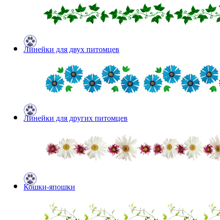
Линейки для двух питомцев
Линейки для других питомцев
Кошки-япошки