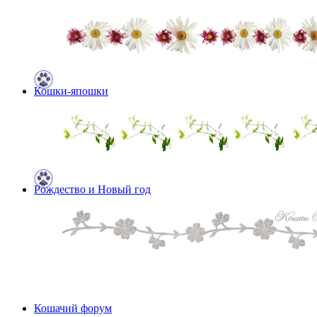
Кошки-япошки
Рождество и Новый год
Кошачий форум