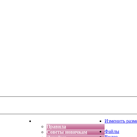
тская фантазия
Форум
Изменить разм
Правила
Файлы
Советы новичкам
Видео