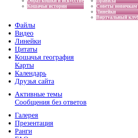
Образ кошки в искусстве
Правила
Кошачьи истории
Советы новичкам
Линейки
Виртуальный клу
Файлы
Видео
Линейки
Цитаты
Кошачья география
Карты
Календарь
Друзья сайта
Активные темы
Сообщения без ответов
Галерея
Презентация
Ранги