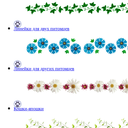
Линейки для двух питомцев
Линейки для других питомцев
Кошки-япошки