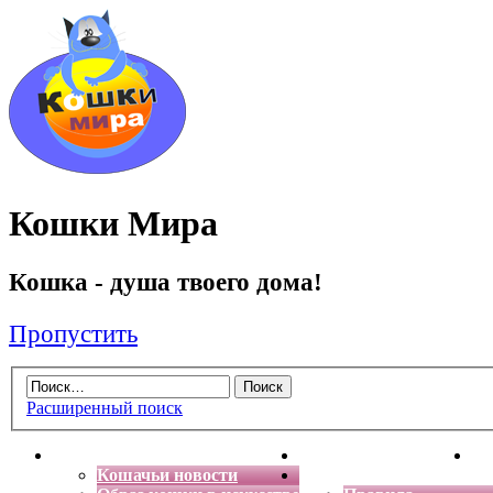
Кошки Мира
Кошка - душа твоего дома!
Пропустить
Расширенный поиск
Главная
Энциклопедия кошек
Де
Кошачьи новости
Форум