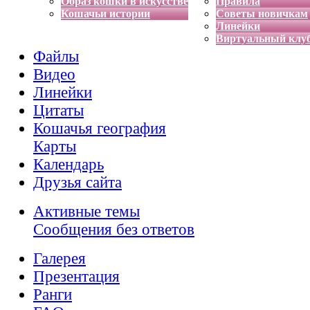
Образ кошки в искусстве
Правила
Кошачьи истории
Советы новичкам
Линейки
Виртуальный клу
Файлы
Видео
Линейки
Цитаты
Кошачья география
Карты
Календарь
Друзья сайта
Активные темы
Сообщения без ответов
Галерея
Презентация
Ранги