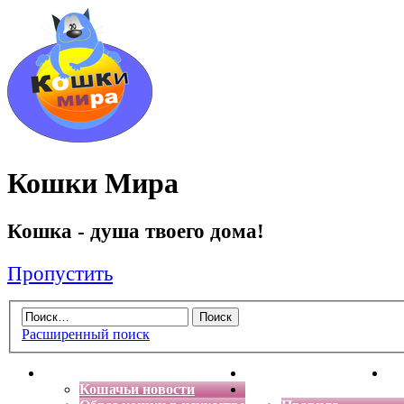
Кошки Мира
Кошка - душа твоего дома!
Пропустить
Расширенный поиск
Главная
Энциклопедия кошек
Де
Кошачьи новости
Форум