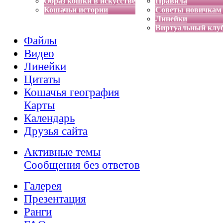
Образ кошки в искусстве
Правила
Кошачьи истории
Советы новичкам
Линейки
Виртуальный клу
Файлы
Видео
Линейки
Цитаты
Кошачья география
Карты
Календарь
Друзья сайта
Активные темы
Сообщения без ответов
Галерея
Презентация
Ранги