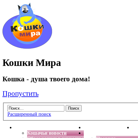
Кошки Мира
Кошка - душа твоего дома!
Пропустить
Расширенный поиск
Главная
Энциклопедия кошек
Де
Кошачьи новости
Форум