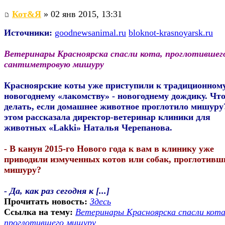
Кот&Я
» 02 янв 2015, 13:31
Источники:
goodnewsanimal.ru
bloknot-krasnoyarsk.ru
Ветеринары Красноярска спасли кота, проглотившего
сантиметровую мишуру
Красноярские коты уже приступили к традиционном
новогоднему «лакомству» - новогоднему дождику. Чт
делать, если домашнее животное проглотило мишуру
этом рассказала директор-ветеринар клиники для
животных «Lakki» Наталья Черепанова.
- В канун 2015-го Нового года к вам в клинику уже
приводили измученных котов или собак, проглотивш
мишуру?
- Да, как раз сегодня к [...]
Прочитать новость:
Здесь
Ссылка на тему:
Ветеринары Красноярска спасли кота
проглотившего мишуру