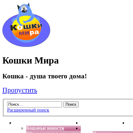
Кошки Мира
Кошка - душа твоего дома!
Пропустить
Расширенный поиск
Главная
Энциклопедия кошек
Де
Кошачьи новости
Форум