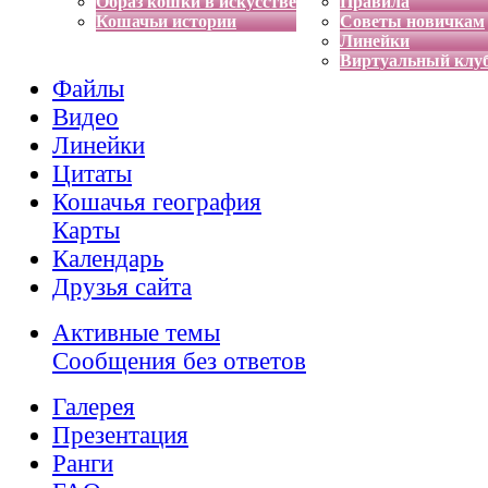
Образ кошки в искусстве
Правила
Кошачьи истории
Советы новичкам
Линейки
Виртуальный клу
Файлы
Видео
Линейки
Цитаты
Кошачья география
Карты
Календарь
Друзья сайта
Активные темы
Сообщения без ответов
Галерея
Презентация
Ранги