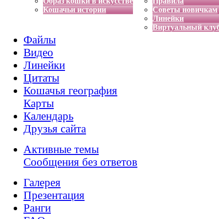
Образ кошки в искусстве
Правила
Кошачьи истории
Советы новичкам
Линейки
Виртуальный клу
Файлы
Видео
Линейки
Цитаты
Кошачья география
Карты
Календарь
Друзья сайта
Активные темы
Сообщения без ответов
Галерея
Презентация
Ранги