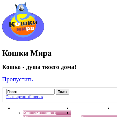
Кошки Мира
Кошка - душа твоего дома!
Пропустить
Расширенный поиск
Главная
Энциклопедия кошек
Де
Кошачьи новости
Форум