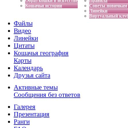
Образ кошки в искусстве
Правила
Кошачьи истории
Советы новичкам
Линейки
Виртуальный клу
Файлы
Видео
Линейки
Цитаты
Кошачья география
Карты
Календарь
Друзья сайта
Активные темы
Сообщения без ответов
Галерея
Презентация
Ранги