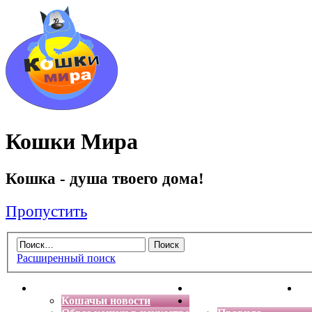
Кошки Мира
Кошка - душа твоего дома!
Пропустить
Расширенный поиск
Главная
Энциклопедия кошек
Де
Кошачьи новости
Форум