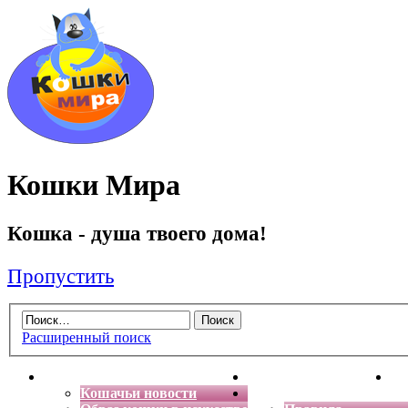
Кошки Мира
Кошка - душа твоего дома!
Пропустить
Расширенный поиск
Главная
Энциклопедия кошек
Де
Кошачьи новости
Форум