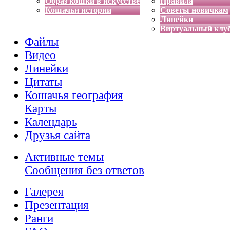
Образ кошки в искусстве
Правила
Кошачьи истории
Советы новичкам
Линейки
Виртуальный клу
Файлы
Видео
Линейки
Цитаты
Кошачья география
Карты
Календарь
Друзья сайта
Активные темы
Сообщения без ответов
Галерея
Презентация
Ранги