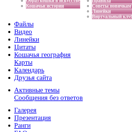
Образ кошки в искусстве
Правила
Кошачьи истории
Советы новичкам
Линейки
Виртуальный клу
Файлы
Видео
Линейки
Цитаты
Кошачья география
Карты
Календарь
Друзья сайта
Активные темы
Сообщения без ответов
Галерея
Презентация
Ранги