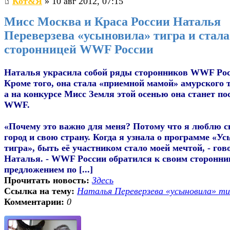
Кот&Я
» 10 авг 2012, 07:15
Мисс Москва и Краса России Наталья
Переверзева «усыновила» тигра и стала
сторонницей WWF России
Наталья украсила собой ряды сторонников WWF Рос
Кроме того, она стала «приемной мамой» амурского т
а на конкурсе Мисс Земля этой осенью она станет по
WWF.
«Почему это важно для меня? Потому что я люблю с
город и свою страну. Когда я узнала о программе «У
тигра», быть её участником стало моей мечтой, - гов
Наталья. - WWF России обратился к своим сторонни
предложением по [...]
Прочитать новость:
Здесь
Ссылка на тему:
Наталья Переверзева «усыновила» ти
Комментарии:
0