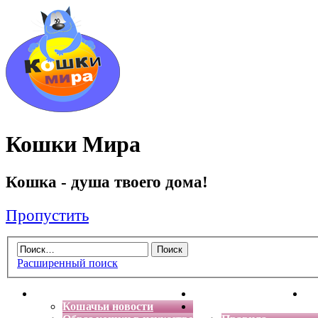
Кошки Мира
Кошка - душа твоего дома!
Пропустить
Расширенный поиск
Главная
Энциклопедия кошек
Де
Кошачьи новости
Форум