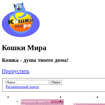
Кошки Мира
Кошка - душа твоего дома!
Пропустить
Расширенный поиск
Главная
Энциклопедия кошек
Де
Кошачьи новости
Форум