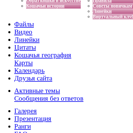
Образ кошки в искусстве
Правила
Кошачьи истории
Советы новичкам
Линейки
Виртуальный клу
Файлы
Видео
Линейки
Цитаты
Кошачья география
Карты
Календарь
Друзья сайта
Активные темы
Сообщения без ответов
Галерея
Презентация
Ранги