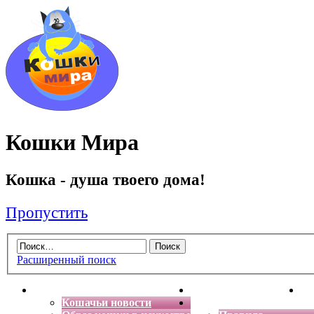
Кошки Мира
Кошка - душа твоего дома!
Пропустить
Расширенный поиск
Главная
Энциклопедия кошек
Де
Кошачьи новости
Форум