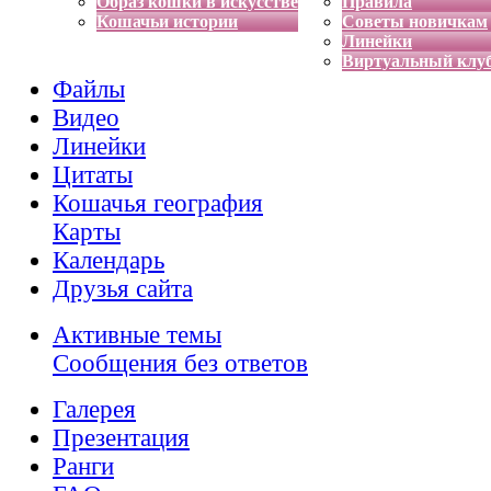
Образ кошки в искусстве
Правила
Кошачьи истории
Советы новичкам
Линейки
Виртуальный клу
Файлы
Видео
Линейки
Цитаты
Кошачья география
Карты
Календарь
Друзья сайта
Активные темы
Сообщения без ответов
Галерея
Презентация
Ранги