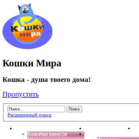
Кошки Мира
Кошка - душа твоего дома!
Пропустить
Расширенный поиск
Главная
Энциклопедия кошек
Де
Кошачьи новости
Форум