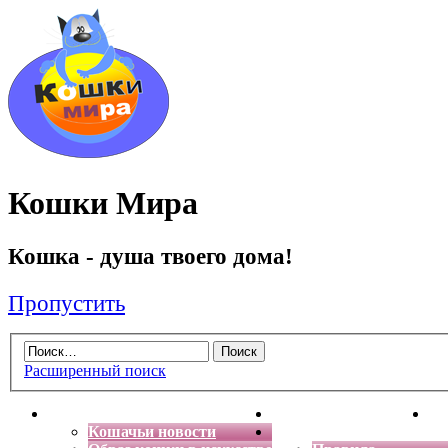
Кошки Мира
Кошка - душа твоего дома!
Пропустить
Расширенный поиск
Главная
Энциклопедия кошек
Де
Кошачьи новости
Форум