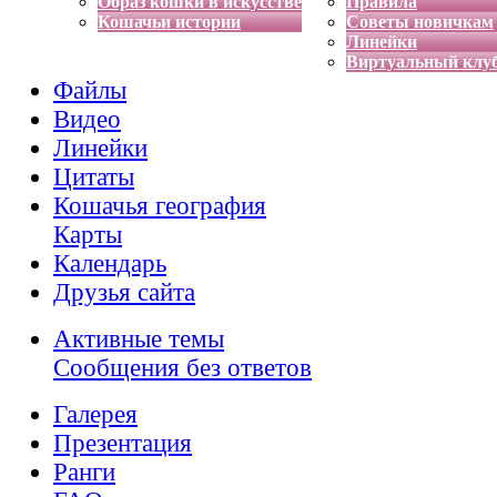
Образ кошки в искусстве
Правила
Кошачьи истории
Советы новичкам
Линейки
Виртуальный клу
Файлы
Видео
Линейки
Цитаты
Кошачья география
Карты
Календарь
Друзья сайта
Активные темы
Сообщения без ответов
Галерея
Презентация
Ранги