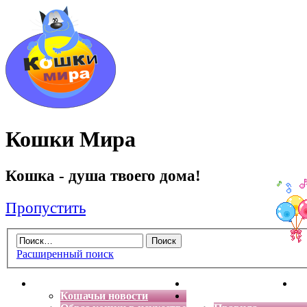
Кошки Мира
Кошка - душа твоего дома!
Пропустить
Расширенный поиск
Главная
Энциклопедия кошек
Де
Кошачьи новости
Форум