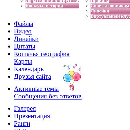
Образ кошки в искусстве
Правила
Кошачьи истории
Советы новичкам
Линейки
Виртуальный клу
Файлы
Видео
Линейки
Цитаты
Кошачья география
Карты
Календарь
Друзья сайта
Активные темы
Сообщения без ответов
Галерея
Презентация
Ранги