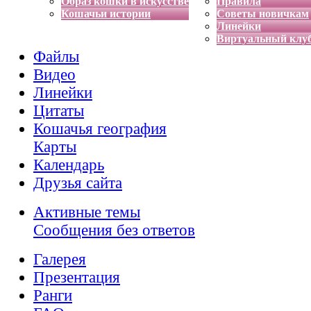
Образ кошки в искусстве
Правила
Кошачьи истории
Советы новичкам
Линейки
Виртуальный клу
Файлы
Видео
Линейки
Цитаты
Кошачья география
Карты
Календарь
Друзья сайта
Активные темы
Сообщения без ответов
Галерея
Презентация
Ранги