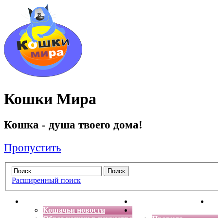
Кошки Мира
Кошка - душа твоего дома!
Пропустить
Расширенный поиск
Главная
Энциклопедия кошек
Де
Кошачьи новости
Форум