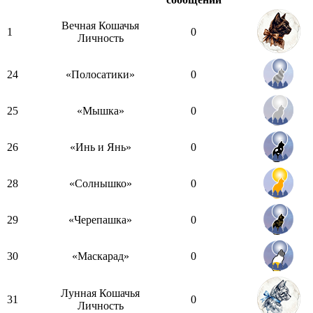
Вечная Кошачья
1
0
Личность
24
«Полосатики»
0
25
«Мышка»
0
26
«Инь и Янь»
0
28
«Солнышко»
0
29
«Черепашка»
0
30
«Маскарад»
0
Лунная Кошачья
31
0
Личность