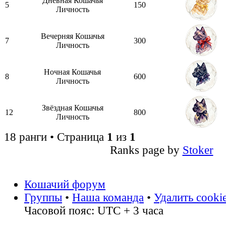
Дневная Кошачья
5
150
Личность
Вечерняя Кошачья
7
300
Личность
Ночная Кошачья
8
600
Личность
Звёздная Кошачья
12
800
Личность
18 ранги • Страница
1
из
1
Ranks page by
Stoker
Кошачий форум
Группы
•
Наша команда
•
Удалить cooki
Часовой пояс: UTC + 3 часа