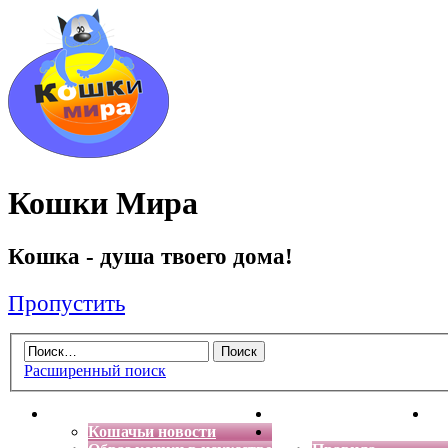
Кошки Мира
Кошка - душа твоего дома!
Пропустить
Расширенный поиск
Главная
Энциклопедия кошек
Де
Кошачьи новости
Форум