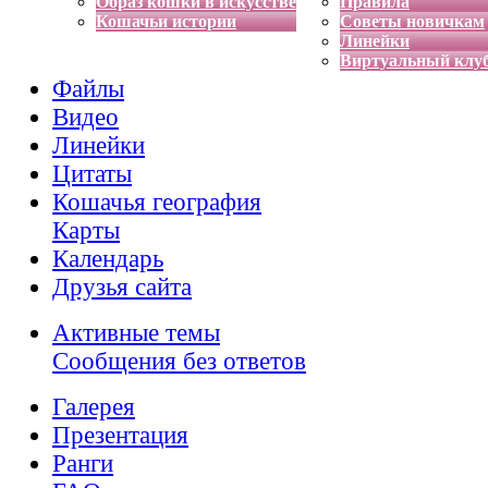
Образ кошки в искусстве
Правила
Кошачьи истории
Советы новичкам
Линейки
Виртуальный клу
Файлы
Видео
Линейки
Цитаты
Кошачья география
Карты
Календарь
Друзья сайта
Активные темы
Сообщения без ответов
Галерея
Презентация
Ранги