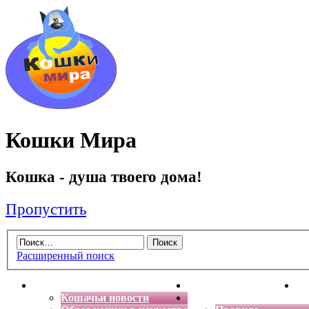
Кошки Мира
Кошка - душа твоего дома!
Пропустить
Расширенный поиск
Главная
Энциклопедия кошек
Де
Кошачьи новости
Форум