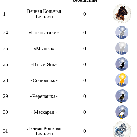
Вечная Кошачья
1
0
Личность
24
«Полосатики»
0
25
«Мышка»
0
26
«Инь и Янь»
0
28
«Солнышко»
0
29
«Черепашка»
0
30
«Маскарад»
0
Лунная Кошачья
31
0
Личность