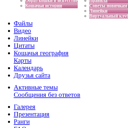
Образ кошки в искусстве
Правила
Кошачьи истории
Советы новичкам
Линейки
Виртуальный клу
Файлы
Видео
Линейки
Цитаты
Кошачья география
Карты
Календарь
Друзья сайта
Активные темы
Сообщения без ответов
Галерея
Презентация
Ранги