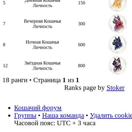
Дневная Кошачья
5
150
Личность
Вечерняя Кошачья
7
300
Личность
Ночная Кошачья
8
600
Личность
Звёздная Кошачья
12
800
Личность
18 ранги • Страница
1
из
1
Ranks page by
Stoker
Кошачий форум
Группы
•
Наша команда
•
Удалить cooki
Часовой пояс: UTC + 3 часа