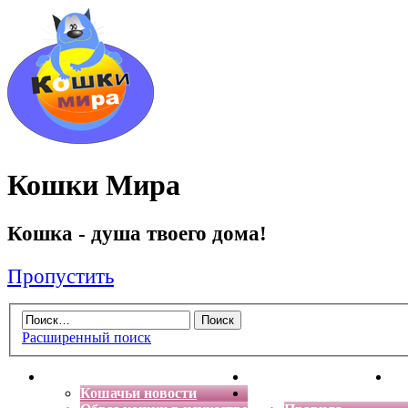
Кошки Мира
Кошка - душа твоего дома!
Пропустить
Расширенный поиск
Главная
Энциклопедия кошек
Де
Кошачьи новости
Форум