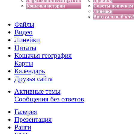
Образ кошки в искусстве
Правила
Кошачьи истории
Советы новичкам
Линейки
Виртуальный клу
Файлы
Видео
Линейки
Цитаты
Кошачья география
Карты
Календарь
Друзья сайта
Активные темы
Сообщения без ответов
Галерея
Презентация
Ранги