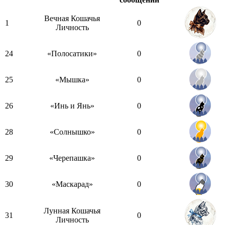
Вечная Кошачья
1
0
Личность
24
«Полосатики»
0
25
«Мышка»
0
26
«Инь и Янь»
0
28
«Солнышко»
0
29
«Черепашка»
0
30
«Маскарад»
0
Лунная Кошачья
31
0
Личность