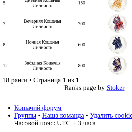
Дневная Кошачья
5
150
Личность
Вечерняя Кошачья
7
300
Личность
Ночная Кошачья
8
600
Личность
Звёздная Кошачья
12
800
Личность
18 ранги • Страница
1
из
1
Ranks page by
Stoker
Кошачий форум
Группы
•
Наша команда
•
Удалить cooki
Часовой пояс: UTC + 3 часа