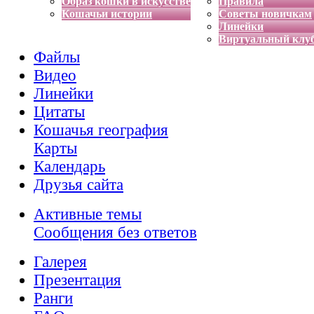
Образ кошки в искусстве
Правила
Кошачьи истории
Советы новичкам
Линейки
Виртуальный клу
Файлы
Видео
Линейки
Цитаты
Кошачья география
Карты
Календарь
Друзья сайта
Активные темы
Сообщения без ответов
Галерея
Презентация
Ранги