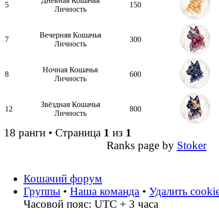
Дневная Кошачья
5
150
Личность
Вечерняя Кошачья
7
300
Личность
Ночная Кошачья
8
600
Личность
Звёздная Кошачья
12
800
Личность
18 ранги • Страница
1
из
1
Ranks page by
Stoker
Кошачий форум
Группы
•
Наша команда
•
Удалить cooki
Часовой пояс: UTC + 3 часа