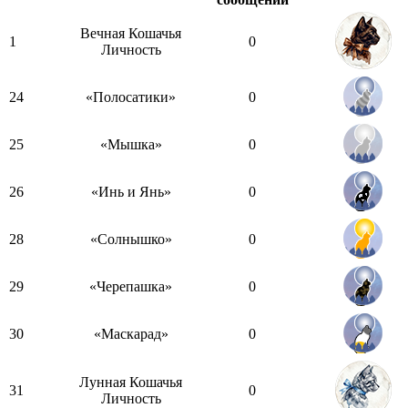
Вечная Кошачья
1
0
Личность
24
«Полосатики»
0
25
«Мышка»
0
26
«Инь и Янь»
0
28
«Солнышко»
0
29
«Черепашка»
0
30
«Маскарад»
0
Лунная Кошачья
31
0
Личность