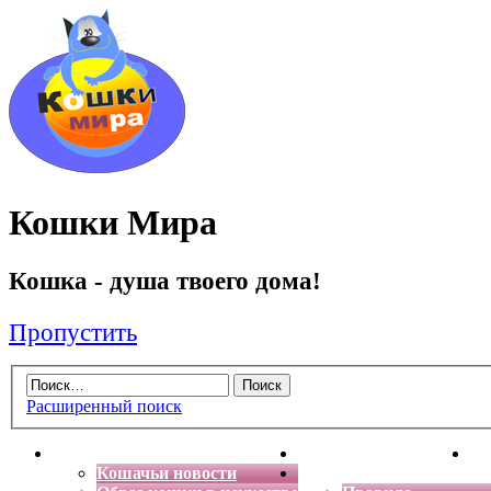
Кошки Мира
Кошка - душа твоего дома!
Пропустить
Расширенный поиск
Главная
Энциклопедия кошек
Де
Кошачьи новости
Форум