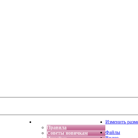
тская фантазия
Форум
Изменить разм
Правила
Файлы
Советы новичкам
Видео