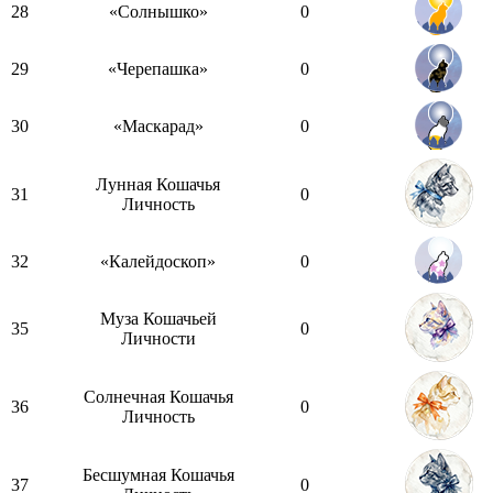
28
«Солнышко»
0
29
«Черепашка»
0
30
«Маскарад»
0
Лунная Кошачья
31
0
Личность
32
«Калейдоскоп»
0
Муза Кошачьей
35
0
Личности
Солнечная Кошачья
36
0
Личность
Бесшумная Кошачья
37
0