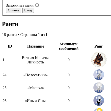
Запомнить меня
Ранги
18 ранги • Страница
1
из
1
Минимум
ID
Название
Ранг
сообщений
Вечная Кошачья
1
0
Личность
24
«Полосатики»
0
25
«Мышка»
0
26
«Инь и Янь»
0