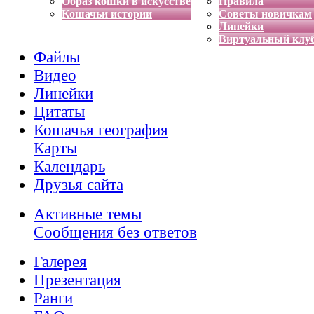
Образ кошки в искусстве
Правила
Кошачьи истории
Советы новичкам
Линейки
Виртуальный клу
Файлы
Видео
Линейки
Цитаты
Кошачья география
Карты
Календарь
Друзья сайта
Активные темы
Сообщения без ответов
Галерея
Презентация
Ранги