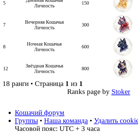
Дневная Кошачья
5
150
Личность
Вечерняя Кошачья
7
300
Личность
Ночная Кошачья
8
600
Личность
Звёздная Кошачья
12
800
Личность
18 ранги • Страница
1
из
1
Ranks page by
Stoker
Кошачий форум
Группы
•
Наша команда
•
Удалить cooki
Часовой пояс: UTC + 3 часа