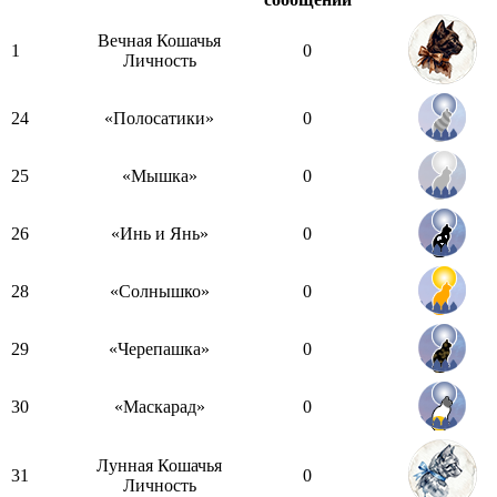
Вечная Кошачья
1
0
Личность
24
«Полосатики»
0
25
«Мышка»
0
26
«Инь и Янь»
0
28
«Солнышко»
0
29
«Черепашка»
0
30
«Маскарад»
0
Лунная Кошачья
31
0
Личность