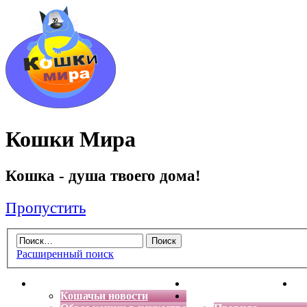
Кошки Мира
Кошка - душа твоего дома!
Пропустить
Расширенный поиск
Главная
Энциклопедия кошек
Де
Кошачьи новости
Форум