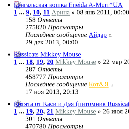
Бенгальская кошка Eneida A-Murr*UA
1
...
9
,
10
,
11
Арина
» 08 янв 2011, 00:0
158
Ответы
275820
Просмотры
Последнее сообщение
Айдар
29 дек 2013, 00:00
Russicats Mikkey Mouse
1
...
18
,
19
,
20
Mikkey Mouse
» 22 мар 2
287
Ответы
458777
Просмотры
Последнее сообщение
Кот&Я
17 ноя 2013, 20:13
Котята от Каси и Дэя (питомник Russicat
1
...
19
,
20
,
21
Mikkey Mouse
» 26 июл 2
301
Ответы
470780
Просмотры