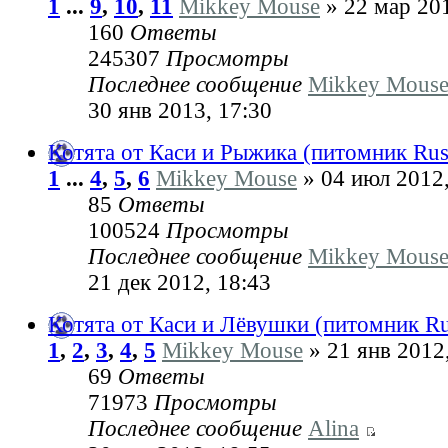
1
...
9
,
10
,
11
Mikkey Mouse
» 22 мар 201
160
Ответы
245307
Просмотры
Последнее сообщение
Mikkey Mous
30 янв 2013, 17:30
Котята от Каси и Рыжика (питомник Russ
1
...
4
,
5
,
6
Mikkey Mouse
» 04 июл 2012,
85
Ответы
100524
Просмотры
Последнее сообщение
Mikkey Mous
21 дек 2012, 18:43
Котята от Каси и Лёвушки (питомник Rus
1
,
2
,
3
,
4
,
5
Mikkey Mouse
» 21 янв 2012
69
Ответы
71973
Просмотры
Последнее сообщение
Alina