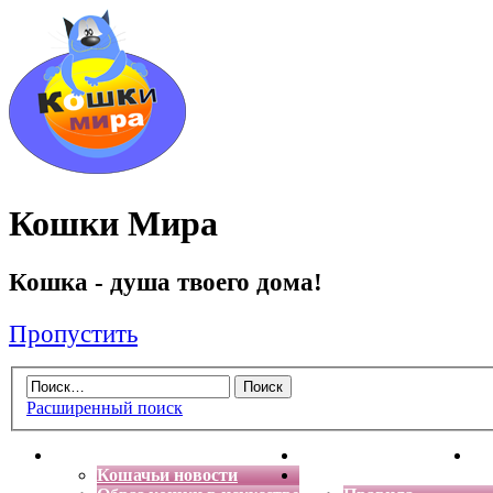
Кошки Мира
Кошка - душа твоего дома!
Пропустить
Расширенный поиск
Главная
Энциклопедия кошек
Де
Кошачьи новости
Форум