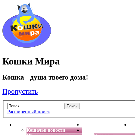
Кошки Мира
Кошка - душа твоего дома!
Пропустить
Расширенный поиск
Главная
Энциклопедия кошек
Де
Кошачьи новости
Форум