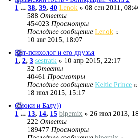
1
...
38
,
39
,
40
Lenok
» 08 сен 2011, 08:4
588
Ответы
454023
Просмотры
Последнее сообщение
Lenok
10 авг 2015, 18:07
Кот-психолог и его друзья
1
,
2
,
3
sestratk
» 10 апр 2015, 22:17
32
Ответы
40461
Просмотры
Последнее сообщение
Keltic Prince
18 июл 2015, 15:17
Смоки и Балу))
1
...
13
,
14
,
15
bipemix
» 26 июл 2013, 1
222
Ответы
189477
Просмотры
Последнее сообщение
bipemix