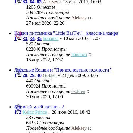
1
...
83
,
84
,
85
Aleksey
» 18 июл 2015, 16:03
1265
Ответы
3095289
Просмотры
Последнее сообщение
Aleksey
27 июл 2026, 22:26
Кошки питомника "Little BasT'et" - классика жанра
1
...
33
,
34
,
35
bonanza
» 10 май 2010, 17:07
520
Ответы
822040
Просмотры
Последнее сообщение
bonanza
15 апр 2022, 17:37
Ласковые Кошки и "Прикосновение нежности"
1
...
28
,
29
,
30
Golden
» 23 дек 2009, 23:05
440
Ответы
690924
Просмотры
Последнее сообщение
Golden
30 янв 2020, 12:06
Кот всей моей жизни - 2
1
,
2
Keltic Prince
» 28 июн 2016, 18:42
28
Ответы
64333
Просмотры
Последнее сообщение
Aleksey