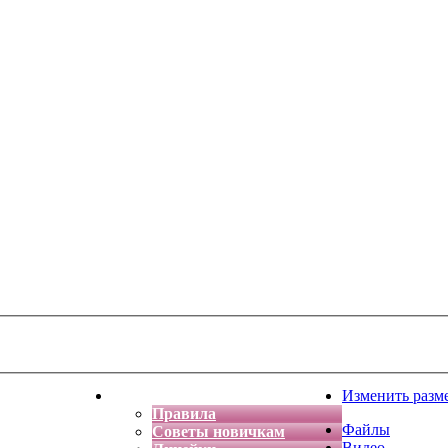
тская фантазия
Форум
Изменить разм
Правила
Файлы
Советы новичкам
Видео