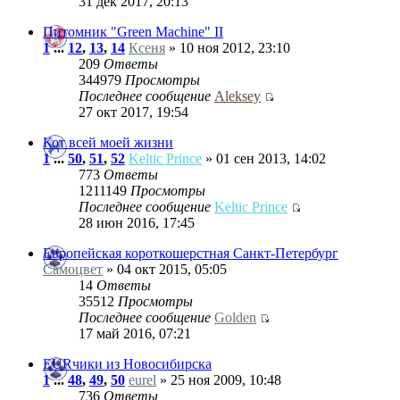
31 дек 2017, 20:13
Питомник "Green Machine" II
1
...
12
,
13
,
14
Ксеня
» 10 ноя 2012, 23:10
209
Ответы
344979
Просмотры
Последнее сообщение
Aleksey
27 окт 2017, 19:54
Кот всей моей жизни
1
...
50
,
51
,
52
Keltic Prince
» 01 сен 2013, 14:02
773
Ответы
1211149
Просмотры
Последнее сообщение
Keltic Prince
28 июн 2016, 17:45
Европейская короткошерстная Санкт-Петербург
Самоцвет
» 04 окт 2015, 05:05
14
Ответы
35512
Просмотры
Последнее сообщение
Golden
17 май 2016, 07:21
EURчики из Новосибирска
1
...
48
,
49
,
50
eurel
» 25 ноя 2009, 10:48
736
Ответы