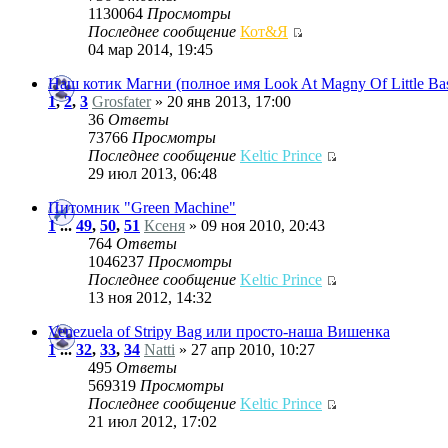
1130064
Просмотры
Последнее сообщение
Кот&Я
04 мар 2014, 19:45
Наш котик Магни (полное имя Look At Magny Of Little Bas
1
,
2
,
3
Grosfater
» 20 янв 2013, 17:00
36
Ответы
73766
Просмотры
Последнее сообщение
Keltic Prince
29 июл 2013, 06:48
Питомник "Green Machine"
1
...
49
,
50
,
51
Ксеня
» 09 ноя 2010, 20:43
764
Ответы
1046237
Просмотры
Последнее сообщение
Keltic Prince
13 ноя 2012, 14:32
Venezuela of Stripy Bag или просто-наша Вишенка
1
...
32
,
33
,
34
Natti
» 27 апр 2010, 10:27
495
Ответы
569319
Просмотры
Последнее сообщение
Keltic Prince
21 июл 2012, 17:02