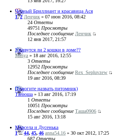
13 янв 2017, 16:27
Черный Бриллиант и красавица Ася
1
,
2
Ленчик
» 07 июн 2016, 08:42
24
Ответы
49751
Просмотры
Последнее сообщение
Ленчик
12 янв 2017, 21:57
Уживутся ли 2 кошки в доме??
Masya
» 18 авг 2016, 12:55
3
Ответы
12952
Просмотры
Последнее сообщение
Rex_Sepluvzew
19 авг 2016, 08:39
Помогите назвать питомник)
Танюша
» 13 авг 2016, 17:19
1
Ответы
10051
Просмотры
Последнее сообщение
Таша0906
15 авг 2016, 13:18
Марсела и Дусенька
1
...
44
,
45
,
46
anna54.16
» 30 окт 2012, 17:25
687
Ответы