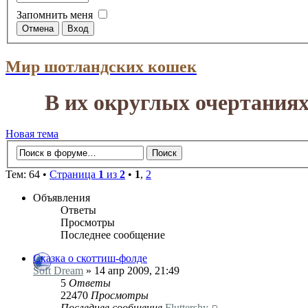
Запомнить меня
Мир шотландских кошек
В их округлых очертания
Новая тема
Тем: 64 •
Страница
1
из
2
•
1
,
2
Объявления
Ответы
Просмотры
Последнее сообщение
Сказка о скоттиш-фолде
Soft Dream
» 14 апр 2009, 21:49
5
Ответы
22470
Просмотры
Последнее сообщение
Fluttershy