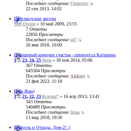
Последнее сообщение
Fluttershy
22 сен 2013, 14:02
Шотландские звезды
Soft Dream
» 10 май 2009, 23:55
7
Ответы
22850
Просмотры
Последнее сообщение
jal7
26 янв 2010, 10:00
Плюшевый комочек счастья - принцесса Катарина
1
...
23
,
24
,
25
Ilona
» 30 ноя 2014, 05:06
367
Ответы
645504
Просмотры
Последнее сообщение
Aleksey
21 фев 2022, 11:18
Наш Яша)
1
...
21
,
22
,
23
Ксюша*
» 16 апр 2013, 13:41
343
Ответы
540489
Просмотры
Последнее сообщение
Ilona
13 мар 2018, 19:36
Марсель и Отрада. Дом-2! :)