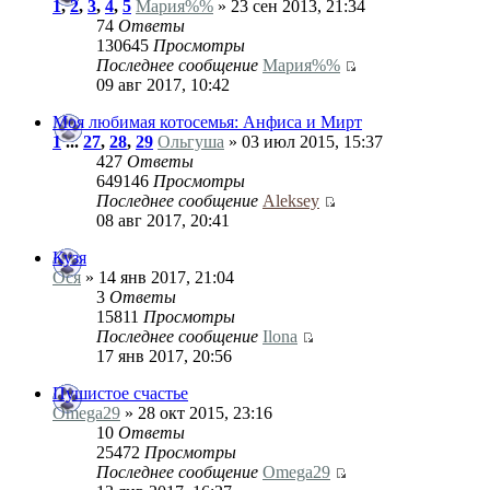
1
,
2
,
3
,
4
,
5
Мария%%
» 23 сен 2013, 21:34
74
Ответы
130645
Просмотры
Последнее сообщение
Мария%%
09 авг 2017, 10:42
Моя любимая котосемья: Анфиса и Мирт
1
...
27
,
28
,
29
Ольгуша
» 03 июл 2015, 15:37
427
Ответы
649146
Просмотры
Последнее сообщение
Aleksey
08 авг 2017, 20:41
Кузя
Ося
» 14 янв 2017, 21:04
3
Ответы
15811
Просмотры
Последнее сообщение
Ilona
17 янв 2017, 20:56
Пушистое счастье
Omega29
» 28 окт 2015, 23:16
10
Ответы
25472
Просмотры
Последнее сообщение
Omega29