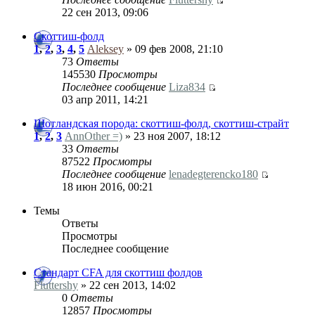
22 сен 2013, 09:06
Скоттиш-фолд
1
,
2
,
3
,
4
,
5
Aleksey
» 09 фев 2008, 21:10
73
Ответы
145530
Просмотры
Последнее сообщение
Liza834
03 апр 2011, 14:21
Шотландская порода: скоттиш-фолд, скоттиш-страйт
1
,
2
,
3
AnnOther =)
» 23 ноя 2007, 18:12
33
Ответы
87522
Просмотры
Последнее сообщение
lenadegterencko180
18 июн 2016, 00:21
Темы
Ответы
Просмотры
Последнее сообщение
Стандарт CFA для скоттиш фолдов
Fluttershy
» 22 сен 2013, 14:02
0
Ответы
12857
Просмотры