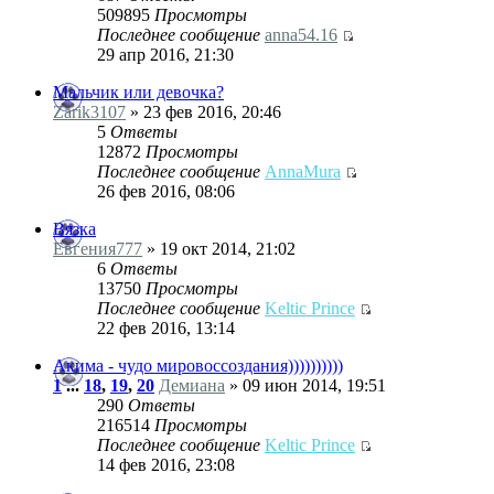
509895
Просмотры
Последнее сообщение
anna54.16
29 апр 2016, 21:30
Мальчик или девочка?
Zarik3107
» 23 фев 2016, 20:46
5
Ответы
12872
Просмотры
Последнее сообщение
AnnaMura
26 фев 2016, 08:06
Вязка
Евгения777
» 19 окт 2014, 21:02
6
Ответы
13750
Просмотры
Последнее сообщение
Keltic Prince
22 фев 2016, 13:14
Акима - чудо мировоссоздания))))))))))
1
...
18
,
19
,
20
Демиана
» 09 июн 2014, 19:51
290
Ответы
216514
Просмотры
Последнее сообщение
Keltic Prince
14 фев 2016, 23:08