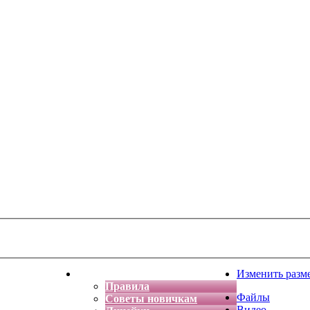
тская фантазия
Форум
Изменить разм
Правила
Файлы
Советы новичкам
Видео