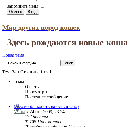
Запомнить меня
Мир других пород кошек
Здесь рождаются новые коша
Новая тема
Тем: 34 • Страница
1
из
1
Темы
Ответы
Просмотры
Последнее сообщение
Пиксибоб - короткохвостый эльф
Maura
» 24 окт 2009, 23:24
13
Ответы
32705
Просмотры
Последнее сообщение
Aleksey