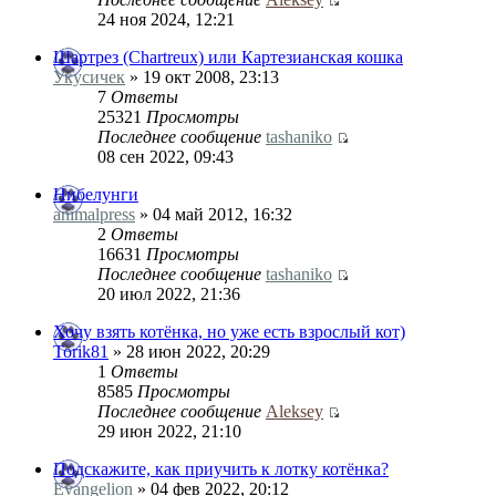
24 ноя 2024, 12:21
Шартрез (Chartreux) или Картезианская кошка
Укусичек
» 19 окт 2008, 23:13
7
Ответы
25321
Просмотры
Последнее сообщение
tashaniko
08 сен 2022, 09:43
Нибелунги
animalpress
» 04 май 2012, 16:32
2
Ответы
16631
Просмотры
Последнее сообщение
tashaniko
20 июл 2022, 21:36
Хочу взять котёнка, но уже есть взрослый кот)
Torik81
» 28 июн 2022, 20:29
1
Ответы
8585
Просмотры
Последнее сообщение
Aleksey
29 июн 2022, 21:10
Подскажите, как приучить к лотку котёнка?
Evangelion
» 04 фев 2022, 20:12