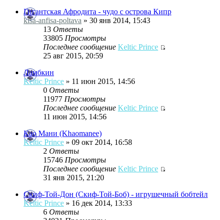
Гигантская Афродита - чудо с острова Кипр
kisa-anfisa-poltava
» 30 янв 2014, 15:43
13
Ответы
33805
Просмотры
Последнее сообщение
Keltic Prince
25 авг 2015, 20:59
Ламбкин
Keltic Prince
» 11 июн 2015, 14:56
0
Ответы
11977
Просмотры
Последнее сообщение
Keltic Prince
11 июн 2015, 14:56
Као Мани (Khaomanee)
Keltic Prince
» 09 окт 2014, 16:58
2
Ответы
15746
Просмотры
Последнее сообщение
Keltic Prince
31 янв 2015, 21:20
Скиф-Той-Дон (Скиф-Той-Боб) - игрушечный бобтейл
Keltic Prince
» 16 дек 2014, 13:33
6
Ответы