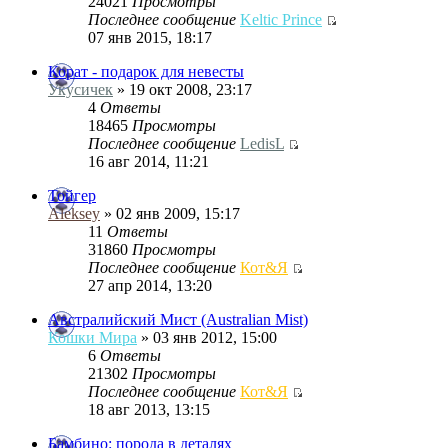
24021
Просмотры
Последнее сообщение
Keltic Prince
07 янв 2015, 18:17
Корат - подарок для невесты
Укусичек
» 19 окт 2008, 23:17
4
Ответы
18465
Просмотры
Последнее сообщение
LedisL
16 авг 2014, 11:21
Тойгер
Aleksey
» 02 янв 2009, 15:17
11
Ответы
31860
Просмотры
Последнее сообщение
Кот&Я
27 апр 2014, 13:20
Австралийский Мист (Australian Mist)
Кошки Мира
» 03 янв 2012, 15:00
6
Ответы
21302
Просмотры
Последнее сообщение
Кот&Я
18 авг 2013, 13:15
Бамбино: порода в деталях