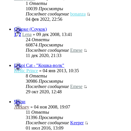
1
Ответы
10039
Просмотры
Последнее сообщение
bonanza
04 фев 2022, 22:56
Сококе (Соукок)
1
,
2
Lena
» 09 дек 2008, 13:41
24
Ответы
60874
Просмотры
Последнее сообщение
Emese
11 дек 2020, 21:33
Lykoi Cat - "Кошка-волк"
Keltic Prince
» 04 янв 2013, 10:35
8
Ответы
30986
Просмотры
Последнее сообщение
Emese
29 окт 2020, 12:48
Чаузи
Aleksey
» 04 ноя 2008, 19:07
11
Ответы
31396
Просмотры
Последнее сообщение
Keeper
01 июл 2016, 13:09