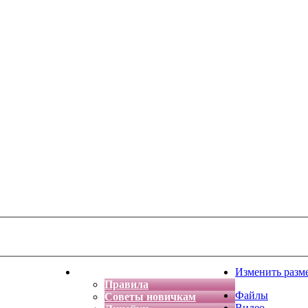
тская фантазия
Форум
Изменить разм
Правила
Файлы
Советы новичкам
Видео